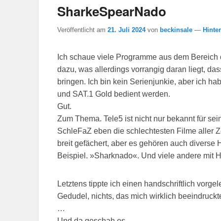
SharkeSpearNado
Veröffentlicht am
21. Juli 2024
von
beckinsale
—
Hinte
Ich schaue viele Programme aus dem Bereich de
dazu, was allerdings vorrangig daran liegt, da
bringen. Ich bin kein Serienjunkie, aber ich h
und SAT.1 Gold bedient werden.
Gut.
Zum Thema. Tele5 ist nicht nur bekannt für sei
SchleFaZ eben die schlechtesten Filme aller Ze
breit gefächert, aber es gehören auch diverse 
Beispiel. »Sharknado«. Und viele andere mit Ha
Letztens tippte ich einen handschriftlich vorge
Gedudel, nichts, das mich wirklich beeindruc
…
Und da geschah es.