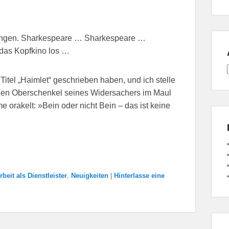
eb hängen. Sharkespeare … Sharkespeare …
e das Kopfkino los …
itel „Haimlet“ geschrieben haben, und ich stelle
r den Oberschenkel seines Widersachers im Maul
e orakelt: »Bein oder nicht Bein – das ist keine
beit als Dienstleister
,
Neuigkeiten
|
Hinterlasse eine