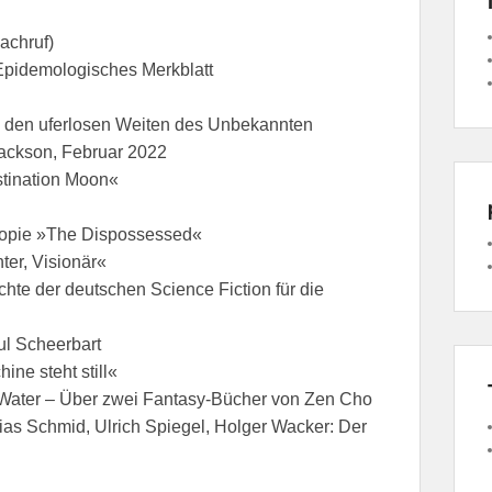
achruf)
 Epidemologisches Merkblatt
s den uferlosen Weiten des Unbekannten
 Jackson, Februar 2022
stination Moon«
topie »The Dispossessed«
ter, Visionär«
hte der deutschen Science Fiction für die
ul Scheerbart
ine steht still«
 Water – Über zwei Fantasy-Bücher von Zen Cho
hias Schmid, Ulrich Spiegel, Holger Wacker: Der