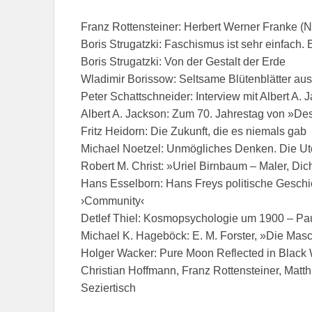
Franz Rottensteiner: Herbert Werner Franke (N
Boris Strugatzki: Faschismus ist sehr einfach.
Boris Strugatzki: Von der Gestalt der Erde
Wladimir Borissow: Seltsame Blütenblätter au
Peter Schattschneider: Interview mit Albert A.
Albert A. Jackson: Zum 70. Jahrestag von »De
Fritz Heidorn: Die Zukunft, die es niemals gab
Michael Noetzel: Unmögliches Denken. Die U
Robert M. Christ: »Uriel Birnbaum – Maler, Dich
Hans Esselborn: Hans Freys politische Geschic
›Community‹
Detlef Thiel: Kosmopsychologie um 1900 – Pa
Michael K. Hageböck: E. M. Forster, »Die Masch
Holger Wacker: Pure Moon Reflected in Black
Christian Hoffmann, Franz Rottensteiner, Matt
Seziertisch