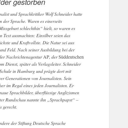
der gestorben
alist und Sprachkritiker Wolf Schneider hatte
en der Sprache. Waren es einerseits
Missgeburt schlechthin“ hielt, so waren es
en Text ausmachten: Einsilber seien das
lichste und Kraftvollste. Die Natur sei aus
und Feld. Nach seiner Ausbildung bei der
 der Nachrichtenagentur
AP
, der
Süddeutschen
om Dienst, später als Verlagsleiter. Schneider
-Schule in Hamburg und prägte dort mit
r Generationen von Journalisten. Sein
er im Regal eines jeden Journalisten. Er
enaue Sprachbilder, überflüssige Anglizismen
ter Rundschau nannte ihn „Sprachpapst“ –
 gerecht.
ndere der Stiftung Deutsche Sprache