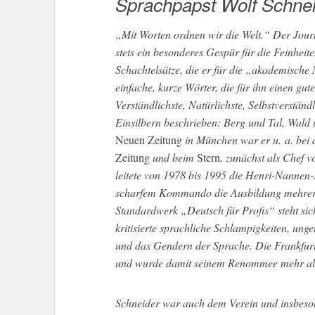
Sprachpapst Wolf Schnei
„Mit Worten ordnen wir die Welt.“ Der Journ
stets ein besonderes Gespür für die Feinheit
Schachtelsätze, die er für die „akademische 
einfache, kurze Wörter, die für ihn einen gut
Verständlichste, Natürlichste, Selbstverständ
Einsilbern beschrieben: Berg und Tal, Wald 
Neuen Zeitung
in München war er u. a. bei
Zeitung
und beim
Stern
, zunächst als Chef v
leitete von 1978 bis 1995 die Henri-Nannen
scharfem Kommando die Ausbildung mehrere
Standardwerk „Deutsch für Profis“ steht sich
kritisierte sprachliche Schlampigkeiten, ung
und das Gendern der Sprache. Die Frankfur
und wurde damit seinem Renommee mehr als
Schneider war auch dem Verein und insbeso