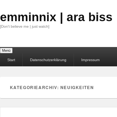
emminnix | ara biss
[Don't believe me | just watch]
Menü
Primäres
Start
Datenschutzerklärung
Impressum
Menü
KATEGORIEARCHIV:
NEUIGKEITEN