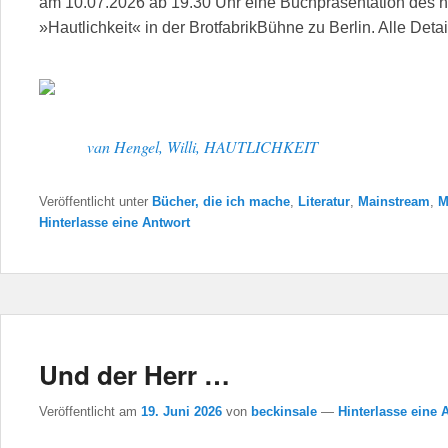
am 10.07.2026 ab 19.30 Uhr eine Buchpräsentation des n
»Hautlichkeit« in der BrotfabrikBühne zu Berlin. Alle Detai
van Hengel, Willi, HAUTLICHKEIT
Veröffentlicht unter
Bücher, die ich mache
,
Literatur
,
Mainstream
,
M
Hinterlasse eine Antwort
Und der Herr …
Veröffentlicht am
19. Juni 2026
von
beckinsale
—
Hinterlasse eine 