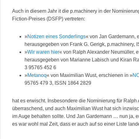
Auch in diesem Jahr it die p.machinery in der Nominieru
Fiction-Preises (DSFP) vertreten:
»
Notizen eines Sonderlings
« von Jan Gardemann, e
herausgegeben von Frank G. Gerigk, p.machinery, 
»
Wir waren hier
« von Ralph Alexander Neumüller, e
herausgegeben von Marianne Labisch und Kiran Ra
3 95765 452 6
»
Metanoq
« von Maximilian Wust, erschienen in »
NO
95765 479 3, ISSN 1864 2829
hat es erwischt. Insbesondere die Nominierung für Ralph
überraschend, und auch Maximilian Wust hat sich inzwi
im Auge behalten sollte. Und Jan Gardemann … nun ja, er i
es war wohl mal Zeit, dass er auch auf so einer Liste lande