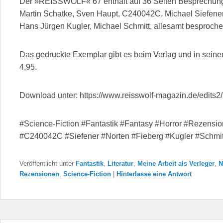
Der »REISSWOLF« 67 enthält auf 36 Seiten Besprechung
Martin Schatke, Sven Haupt, C240042C, Michael Siefener,
Hans Jürgen Kugler, Michael Schmitt, allesamt besproc
Das gedruckte Exemplar gibt es beim Verlag und in sei
4,95.
Download unter: https://www.reisswolf-magazin.de/edits
#Science-Fiction #Fantastik #Fantasy #Horror #Rezensi
#C240042C #Siefener #Norten #Fieberg #Kugler #Schmi
Veröffentlicht unter
Fantastik
,
Literatur
,
Meine Arbeit als Verleger
,
N
Rezensionen
,
Science-Fiction
|
Hinterlasse eine Antwort