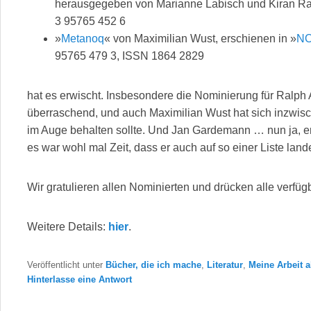
herausgegeben von Marianne Labisch und Kiran Ra
3 95765 452 6
»
Metanoq
« von Maximilian Wust, erschienen in »
NO
95765 479 3, ISSN 1864 2829
hat es erwischt. Insbesondere die Nominierung für Ralph
überraschend, und auch Maximilian Wust hat sich inzwi
im Auge behalten sollte. Und Jan Gardemann … nun ja, er i
es war wohl mal Zeit, dass er auch auf so einer Liste lande
Wir gratulieren allen Nominierten und drücken alle verf
Weitere Details:
hier
.
Veröffentlicht unter
Bücher, die ich mache
,
Literatur
,
Meine Arbeit a
Hinterlasse eine Antwort