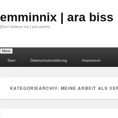
emminnix | ara biss
[Don't believe me | just watch]
Menü
Primäres
Start
Datenschutzerklärung
Impressum
Menü
KATEGORIEARCHIV:
MEINE ARBEIT ALS V