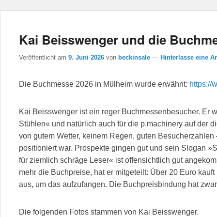
Kai Beisswenger und die Buchm
Veröffentlicht am
9. Juni 2026
von
beckinsale
—
Hinterlasse eine A
Die Buchmesse 2026 in Mülheim wurde erwähnt:
https:/
Kai Beisswenger ist ein reger Buchmessenbesucher. Er w
Stühlen« und natürlich auch für die p.machinery auf der d
von gutem Wetter, keinem Regen, guten Besucherzahlen –
positioniert war. Prospekte gingen gut und sein Slogan 
für ziemlich schräge Leser« ist offensichtlich gut angek
mehr die Buchpreise, hat er mitgeteilt: Über 20 Euro kau
aus, um das aufzufangen. Die Buchpreisbindung hat zwan
Die folgenden Fotos stammen von Kai Beisswenger.