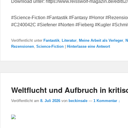
Download unter: https://www.reisswolf-magazin.de/edits
#Science-Fiction #Fantastik #Fantasy #Horror #Rezensi
#C240042C #Siefener #Norten #Fieberg #Kugler #Schmi
Veröffentlicht unter
Fantastik
,
Literatur
,
Meine Arbeit als Verleger
,
N
Rezensionen
,
Science-Fiction
|
Hinterlasse eine Antwort
Weltflucht und Aufbruch in kritis
Veröffentlicht am
8. Juli 2026
von
beckinsale
—
1 Kommentar ↓