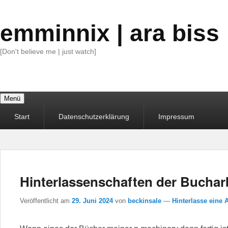
emminnix | ara biss
[Don't believe me | just watch]
Menü
Primäres
Start
Datenschutzerklärung
Impressum
Menü
Hinterlassenschaften der Buchar
Veröffentlicht am
29. Juni 2024
von
beckinsale
—
Hinterlasse eine 