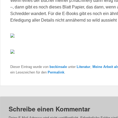
Wenn eines der Bücher meiner p.machinery dann fertig ist
–, dann gibt es noch dieses Blatt Papier, das dann, wenn al
Schredder wandert. Für die E-Books gibt es noch ein ähnl
Erledigung aller Details nicht annähernd so wild aussieht 
Dieser Eintrag wurde von
beckinsale
unter
Literatur
,
Meine Arbeit al
ein Lesezeichen für den
Permalink
.
Schreibe einen Kommentar
Deine E-Mail-Adresse wird nicht veröffentlicht.
Erforderliche Felder sin