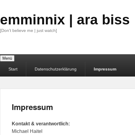
emminnix | ara biss
[Don't believe me | just watch]
Menü
Primäres
Start
Datenschutzerklärung
Impressum
Menü
Impressum
Kontakt & verantwortlich:
Michael Haitel