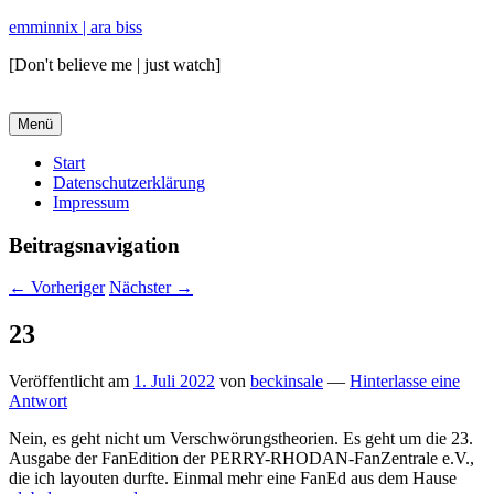
emminnix | ara biss
[Don't believe me | just watch]
Menü
Primäres
Start
Datenschutzerklärung
Menü
Impressum
Beitragsnavigation
←
Vorheriger
Nächster
→
23
Veröffentlicht am
1. Juli 2022
von
beckinsale
—
Hinterlasse eine
Antwort
Nein, es geht nicht um Verschwörungstheorien. Es geht um die 23.
Ausgabe der FanEdition der PERRY-RHODAN-FanZentrale e.V.,
die ich layouten durfte. Einmal mehr eine FanEd aus dem Hause