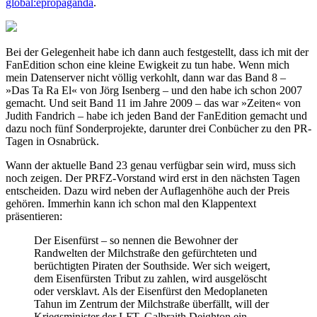
global:epropaganda
.
Bei der Gelegenheit habe ich dann auch festgestellt, dass ich mit der
FanEdition schon eine kleine Ewigkeit zu tun habe. Wenn mich
mein Datenserver nicht völlig verkohlt, dann war das Band 8 –
»Das Ta Ra El« von Jörg Isenberg – und den habe ich schon 2007
gemacht. Und seit Band 11 im Jahre 2009 – das war »Zeiten« von
Judith Fandrich – habe ich jeden Band der FanEdition gemacht und
dazu noch fünf Sonderprojekte, darunter drei Conbücher zu den PR-
Tagen in Osnabrück.
Wann der aktuelle Band 23 genau verfügbar sein wird, muss sich
noch zeigen. Der PRFZ-Vorstand wird erst in den nächsten Tagen
entscheiden. Dazu wird neben der Auflagenhöhe auch der Preis
gehören. Immerhin kann ich schon mal den Klappentext
präsentieren:
Der Eisenfürst – so nennen die Bewohner der
Randwelten der Milchstraße den gefürchteten und
berüchtigten Piraten der Southside. Wer sich weigert,
dem Eisenfürsten Tribut zu zahlen, wird ausgelöscht
oder versklavt. Als der Eisenfürst den Medoplaneten
Tahun im Zentrum der Milchstraße überfällt, will der
Kriegsminister der LFT, Galbraith Deighton ein