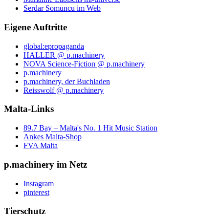
Serdar Somuncu im Web
Eigene Auftritte
global:epropaganda
HALLER @ p.machinery
NOVA Science-Fiction @ p.machinery
p.machinery
p.machinery, der Buchladen
Reisswolf @ p.machinery
Malta-Links
89.7 Bay – Malta's No. 1 Hit Music Station
Ankes Malta-Shop
FVA Malta
p.machinery im Netz
Instagram
pinterest
Tierschutz