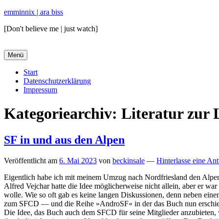
emminnix | ara biss
[Don't believe me | just watch]
Menü
Primäres
Start
Datenschutzerklärung
Menü
Impressum
Kategoriearchiv:
Literatur zur 
SF in und aus den Alpen
Veröffentlicht am
6. Mai 2023
von
beckinsale
—
Hinterlasse eine An
Eigentlich habe ich mit meinem Umzug nach Nordfriesland den Alpen 
Alfred Vejchar hatte die Idee möglicherweise nicht allein, aber er 
wolle. Wie so oft gab es keine langen Diskussionen, denn neben eine
zum SFCD — und die Reihe »AndroSF« in der das Buch nun erschienen
Die Idee, das Buch auch dem SFCD für seine Mitglieder anzubieten, 