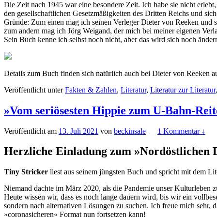
Die Zeit nach 1945 war eine besondere Zeit. Ich habe sie nicht erleb
den gesellschaftlichen Gesetzmäßigkeiten des Dritten Reichs und sic
Gründe: Zum einen mag ich seinen Verleger Dieter von Reeken und sei
zum andern mag ich Jörg Weigand, der mich bei meiner eigenen Verlags
Sein Buch kenne ich selbst noch nicht, aber das wird sich noch änder
Details zum Buch finden sich natürlich auch bei Dieter von Reeken au
Veröffentlicht unter
Fakten & Zahlen
,
Literatur
,
Literatur zur Literatur
»Vom seriösesten Hippie zum U-Bahn-Reit
Veröffentlicht am
13. Juli 2021
von
beckinsale
—
1 Kommentar ↓
Herzliche Einladung zum
»
Nordöstlichen 
Tiny Stricker
liest aus seinem jüngsten Buch und spricht mit dem Lit
Niemand dachte im März 2020, als die Pandemie unser Kulturleben zu
Heute wissen wir, dass es noch lange dauern wird, bis wir ein vollbe
sondern nach alternativen Lösungen zu suchen. Ich freue mich sehr
»coronasicheren« Format nun fortsetzen kann!