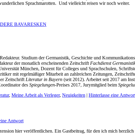
wunderlichen Sprachmarotten. Und vielleicht reisen wir noch weiter.
ANDERE BAVARESKEN
 und Redakteur. Studium der Germanistik, Geschichte und Kommunikati
kteur der monatlich erscheinenden Zeitschrift
Fachdienst Germanisti
iversität München, Dozent für Colleges und Sprachschulen, Schriftstel
rkritiker mit regelmäßiger Mitarbeit an zahlreichen Zeitungen, Zeitschr
er Zeitschrift
Literatur in Bayern
(seit 2012). Arbeitet seit 2017 am In
Koordinator des
Spiegelungen
-Preises 2017, Jurymitglied beim
Spiegel
eratur
,
Meine Arbeit als Verleger
,
Neuigkeiten
|
Hinterlasse eine Antwor
eine Antwort
ension hier veröffentlichen. Ein Gastbeitrag, für den ich mich herzlich