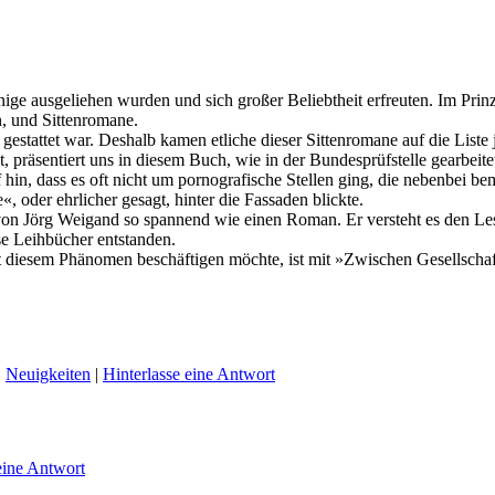
ge ausgeliehen wurden und sich großer Beliebtheit erfreuten. Im Prin
, und Sittenromane.
n gestattet war. Deshalb kamen etliche dieser Sittenromane auf die List
äsentiert uns in diesem Buch, wie in der Bundesprüfstelle gearbeitet
n, dass es oft nicht um pornografische Stellen ging, die nebenbei bem
«, oder ehrlicher gesagt, hinter die Fassaden blickte.
on Jörg Weigand so spannend wie einen Roman. Er versteht es den Lese
ese Leihbücher entstanden.
t diesem Phänomen beschäftigen möchte, ist mit »Zwischen Gesellschaf
,
Neuigkeiten
|
Hinterlasse eine Antwort
eine Antwort