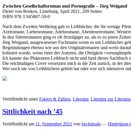
Zwischen Gesellschaftsroman und Pornografie – Jörg Weigand
Dieter von Reeken, Lüneburg, April 2021, 209 Seiten
ISBN 978 3 945807-59-0
Nach dem Zweiten Weltkrieg gab es Leihbücher, die für wenige Pfenni
Arztromane, Liebesromane, Adelsromane, Abenteuerromane, Western
In den Sittenromanen ging es oft freizügiger zu, als es zu jenen Zeite
Jörg Weigand, ausgewiesener Fachmann wenn es um Leihbücher geht, pr
Begründungen ebenso wie aus den Originalromanen und weist darauf hi
kritisiert wurde, wenn einer der Autoren, die Obrigkeit »verunglimpfte
Ich kannte das Phänomen Leihbuch nicht und fand dieses Sachbuch v
Die reichhaltigen Cover versetzten mich in die Zeit zurück, in der di
Wer noch nie von Leihbüchern gehört hat oder wer sich intensiver mi
Veröffentlicht unter
Fakten & Zahlen
,
Literatur
,
Literatur zur Literatur
Sittlichkeit nach ’45
Veröffentlicht am
11. September 2021
von
beckinsale
—
Hinterlasse 