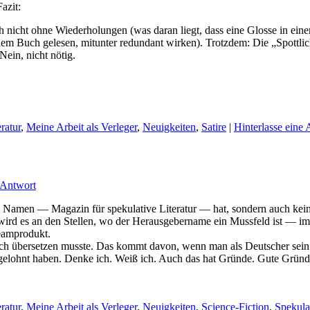
Fazit:
nicht ohne Wiederholungen (was daran liegt, dass eine Glosse in eine
inem Buch gelesen, mitunter redundant wirken). Trotzdem: Die „Spottlicht
ein, nicht nötig.
eratur
,
Meine Arbeit als Verleger
,
Neuigkeiten
,
Satire
|
Hinterlasse eine
 Antwort
 Namen — Magazin für spekulative Literatur — hat, sondern auch kein
ig wird es an den Stellen, wo der Herausgebername ein Mussfeld ist
Teamprodukt.
ch übersetzen musste. Das kommt davon, wenn man als Deutscher sein 
 gelohnt haben. Denke ich. Weiß ich. Auch das hat Gründe. Gute Gründe
eratur
,
Meine Arbeit als Verleger
,
Neuigkeiten
,
Science-Fiction
,
Spekula