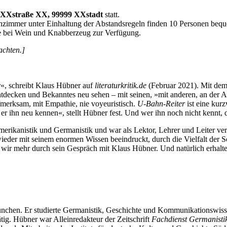
XXstraße XX, 99999 XXstadt
statt.
nzimmer unter Einhaltung der Abstandsregeln finden 10 Personen bequ
e bei Wein und Knabberzeug zur Verfügung.
achten.]
«, schreibt Klaus Hübner auf
literaturkritik.de
(Februar 2021). Mit dem
ntdecken und Bekanntes neu sehen – mit seinen, »mit anderen, an der A
merksam, mit Empathie, nie voyeuristisch.
U-Bahn-Reiter
ist eine kur
t er ihn neu kennen«, stellt Hübner fest. Und wer ihn noch nicht kennt
Amerikanistik und Germanistik und war als Lektor, Lehrer und Leiter ver
eder mit seinem enormen Wissen beeindruckt, durch die Vielfalt der Sc
 wir mehr durch sein Gespräch mit Klaus Hübner. Und natürlich erhalt
München. Er studierte Germanistik, Geschichte und Kommunikationswis
ig. Hübner war Alleinredakteur der Zeitschrift
Fachdienst Germanisti