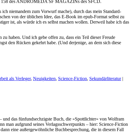
h Ausgabe 158 des ANDROMEDA SF MAGAZINs des SFCD.
as ich niemandem zum Vorwurf mache), durch das mein Standard-
schen von der üblichen Idee, das E-Book im epub-Format selbst zu
ger ist, als würde ich es selbst machen wollen. Derweil habe ich das
n zu haben. Und ich gebe offen zu, dass ein Teil dieser Freude
 den Rücken gekehrt habe. (Und derjenige, an dem sich diese
beit als Verleger
,
Neuigkeiten
,
Science-Fiction
,
Sekundärliteratur
|
– und das fünfundsechzigste Buch, die »Spottlichter« von Wolfram
enn man aufgrund seines Verlagsschwerpunkts – hier: Science-Fiction
en dann eine außergewöhnliche Buchbesprechung, die in diesem Fall