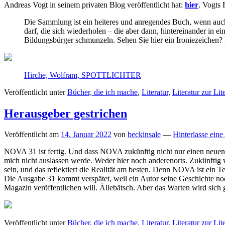
Andreas Vogt in seinem privaten Blog veröffentlicht hat:
hier
. Vogts 
Die Sammlung ist ein heiteres und anregendes Buch, wenn auch 
darf, die sich wiederholen – die aber dann, hintereinander in e
Bildungsbürger schmunzeln. Sehen Sie hier ein Ironiezeichen? N
Hirche, Wolfram, SPOTTLICHTER
Veröffentlicht unter
Bücher, die ich mache
,
Literatur
,
Literatur zur Lit
Herausgeber gestrichen
Veröffentlicht am
14. Januar 2022
von
beckinsale
—
Hinterlasse eine
NOVA 31 ist fertig. Und dass NOVA zukünftig nicht nur einen neuen
mich nicht auslassen werde. Weder hier noch anderenorts. Zukünft
sein, und das reflektiert die Realität am besten. Denn NOVA ist ein 
Die Ausgabe 31 kommt verspätet, weil ein Autor seine Geschichte no
Magazin veröffentlichen will. Ällebätsch. Aber das Warten wird sich
Veröffentlicht unter
Bücher, die ich mache
,
Literatur
,
Literatur zur Lit