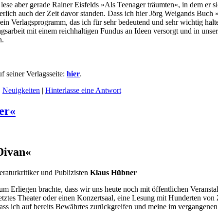
t, lese aber gerade Rainer Eisfelds »Als Teenager träumten«, in dem er
herlich auch der Zeit davor standen. Dass ich hier Jörg Weigands Buc
n Verlagsprogramm, das ich für sehr bedeutend und sehr wichtig halte 
arbeit mit einem reichhaltigen Fundus an Ideen versorgt und in unsere
n.
f seiner Verlagsseite:
hier
.
,
Neuigkeiten
|
Hinterlasse eine Antwort
er«
Divan
«
eraturkritiker und Publizisten
Klaus Hübner
m Erliegen brachte, dass wir uns heute noch mit öffentlichen Veranst
setztes Theater oder einen Konzertsaal, eine Lesung mit Hunderten von 
, dass ich auf bereits Bewährtes zurückgreifen und meine im vergang