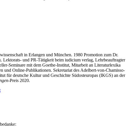
onswissenschaft in Erlangen und München. 1980 Promotion zum Dr.
k
. Lektorats- und PR-Tätigkeit beim iudicium verlag, Lehrbeauftragter
ler-Seminare mit dem Goethe-Institut, Mitarbeit an Literaturlexika
iften und Online-Publikationen. Sekretariat des Adelbert-von-Chamisso-
stitut für deutsche Kultur und Geschichte Südosteuropas (IKGS) an der
ungen
-Preis 2020.
t
 bedanke: