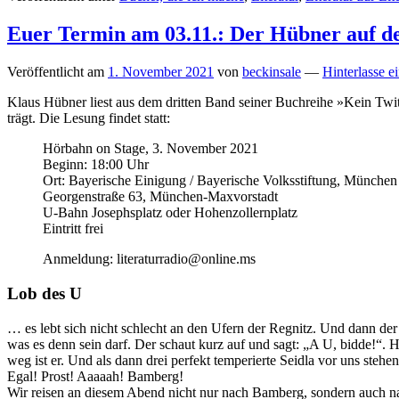
Euer Termin am 03.11.: Der Hübner auf 
Veröffentlicht am
1. November 2021
von
beckinsale
—
Hinterlasse e
Klaus Hübner liest aus dem dritten Band seiner Buchreihe »Kein Tw
trägt. Die Lesung findet statt:
Hörbahn on Stage, 3. November 2021
Beginn: 18:00 Uhr
Ort: Bayerische Einigung / Bayerische Volksstiftung, München
Georgenstraße 63, München-Maxvorstadt
U-Bahn Josephsplatz oder Hohenzollernplatz
Eintritt frei
Anmeldung: literaturradio@online.ms
Lob des U
… es lebt sich nicht schlecht an den Ufern der Regnitz. Und dann d
was es denn sein darf. Der schaut kurz auf und sagt: „A U, bidde!“.
weg ist er. Und als dann drei perfekt temperierte Seidla vor uns stehe
Egal! Prost! Aaaaah! Bamberg!
Wir reisen an diesem Abend nicht nur nach Bamberg, sondern auch na