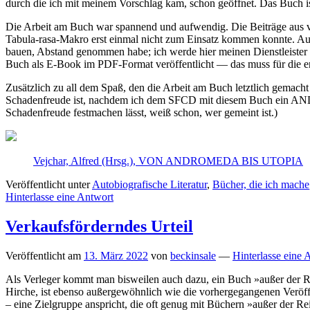
durch die ich mit meinem Vorschlag kam, schon geöffnet. Das Bu
Die Arbeit am Buch war spannend und aufwendig. Die Beiträge aus v
Tabula-rasa-Makro erst einmal nicht zum Einsatz kommen konnte. Auc
bauen, Abstand genommen habe; ich werde hier meinen Dienstleister B
Buch als E-Book im PDF-Format veröffentlicht — das muss für die ers
Zusätzlich zu all dem Spaß, den die Arbeit am Buch letztlich gemacht
Schadenfreude ist, nachdem ich dem SFCD mit diesem Buch ein AN
Schadenfreude festmachen lässt, weiß schon, wer gemeint ist.)
Vejchar, Alfred (Hrsg.), VON ANDROMEDA BIS UTOPIA
Veröffentlicht unter
Autobiografische Literatur
,
Bücher, die ich mache
Hinterlasse eine Antwort
Verkaufsförderndes Urteil
Veröffentlicht am
13. März 2022
von
beckinsale
—
Hinterlasse eine 
Als Verleger kommt man bisweilen auch dazu, ein Buch »außer der Re
Hirche, ist ebenso außergewöhnlich wie die vorhergegangenen Veröffe
– eine Zielgruppe anspricht, die oft genug mit Büchern »außer der R