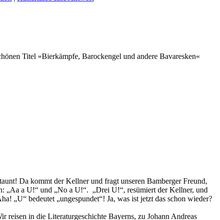
schönen Titel »Bierkämpfe, Barockengel und andere Bavaresken«
 staunt! Da kommt der Kellner und fragt unseren Bamberger Freund,
en: „Aa a U!“ und „No a U!“. „Drei U!“, resümiert der Kellner, und
 Aha! „U“ bedeutet „ungespundet“! Ja, was ist jetzt das schon wieder?
 reisen in die Literaturgeschichte Bayerns, zu Johann Andreas