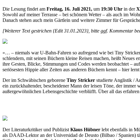
Die Lesung findet am
Freitag, 16. Juli 2021,
um
19:30 Uhr
in der
X
Sowohl auf meiner Terrasse – bei schönem Wetter – als auch im Woh
Danach stehen auch mein Gärtlein und weitere Zimmer für Gespräch
[Weiterer Text gestrichen {Edit 31.01.2023}, bitte ggf. Kommentar be
»… – niemals war U-Bahn-Fahren so aufregend wie bei Tiny Stricker
schlendern, mit seinen Büchern kleine Reisen machen, heißt Neues e
ihre Gesten, Blicke, Stimmungen und Codes werden beobachtet – auf
seriösesten Hippie aller Zeiten aus anderen Büchern kennt – hier lern
Der im Schwäbischen geborene
Tiny Stricker
studierte Anglistik / 
ein zurückhaltender, bescheidener Mann der leisen Töne, der immer wi
außergewöhnlichen Lebensgeschichte verblüfft. Über all das erfahren
Der Literaturkritiker und Publizist
Klaus Hübner
lebt ebenfalls in 
als DAAD-Lektor an der Universidad de Deusto (Bilbao / Spanien) tät