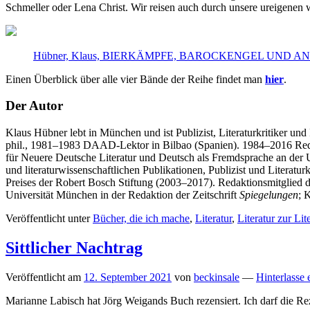
Schmeller oder Lena Christ. Wir reisen auch durch unsere ureigenen 
Hübner, Klaus, BIERKÄMPFE, BAROCKENGEL UND 
Einen Überblick über alle vier Bände der Reihe findet man
hier
.
Der Autor
Klaus Hübner lebt in München und ist Publizist, Literaturkritiker
phil., 1981–1983 DAAD-Lektor in Bilbao (Spanien). 1984–2016 Reda
für Neuere Deutsche Literatur und Deutsch als Fremdsprache an der Un
und literaturwissenschaftlichen Publikationen, Publizist und Literatu
Preises der Robert Bosch Stiftung (2003–2017). Redaktionsmitglied d
Universität München in der Redaktion der Zeitschrift
Spiegelungen
; 
Veröffentlicht unter
Bücher, die ich mache
,
Literatur
,
Literatur zur Lit
Sittlicher Nachtrag
Veröffentlicht am
12. September 2021
von
beckinsale
—
Hinterlasse 
Marianne Labisch hat Jörg Weigands Buch rezensiert. Ich darf die Rez