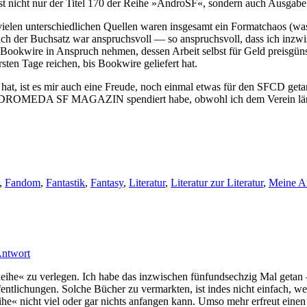
ch ist nicht nur der Titel 170 der Reihe »AndroSF«, sondern auc
ielen unterschiedlichen Quellen waren insgesamt ein Formatchaos (w
h der Buchsatz war anspruchsvoll — so anspruchsvoll, dass ich inzwi
ookwire in Anspruch nehmen, dessen Arbeit selbst für Geld preisgünsti
ten Tage reichen, bis Bookwire geliefert hat.
 hat, ist es mir auch eine Freude, noch einmal etwas für den SFCD geta
DROMEDA SF MAGAZIN spendiert habe, obwohl ich dem Verein längst
,
Fandom
,
Fantastik
,
Fantasy
,
Literatur
,
Literatur zur Literatur
,
Meine Ar
Antwort
ihe« zu verlegen. Ich habe das inzwischen fünfundsechzig Mal getan 
ntlichungen. Solche Bücher zu vermarkten, ist indes nicht einfach, w
eihe« nicht viel oder gar nichts anfangen kann. Umso mehr erfreut ein