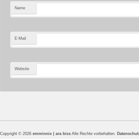
Name
E-Mail
Website
Copyright © 2026
emminnix | ara biss
Alle Rechte vorbehalten.
Datenschut