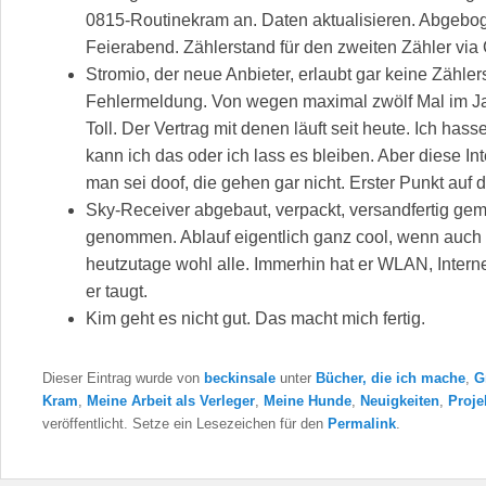
0815-Routinekram an. Daten aktualisieren. Abgebog
Feierabend. Zählerstand für den zweiten Zähler via C
Stromio, der neue Anbieter, erlaubt gar keine Zähle
Fehlermeldung. Von wegen maximal zwölf Mal im Jahr
Toll. Der Vertrag mit denen läuft seit heute. Ich has
kann ich das oder ich lass es bleiben. Aber diese Int
man sei doof, die gehen gar nicht. Erster Punkt auf 
Sky-Receiver abgebaut, verpackt, versandfertig gem
genommen. Ablauf eigentlich ganz cool, wenn auch 
heutzutage wohl alle. Immerhin hat er WLAN, Inter
er taugt.
Kim geht es nicht gut. Das macht mich fertig.
Dieser Eintrag wurde von
beckinsale
unter
Bücher, die ich mache
,
G
Kram
,
Meine Arbeit als Verleger
,
Meine Hunde
,
Neuigkeiten
,
Proje
veröffentlicht. Setze ein Lesezeichen für den
Permalink
.