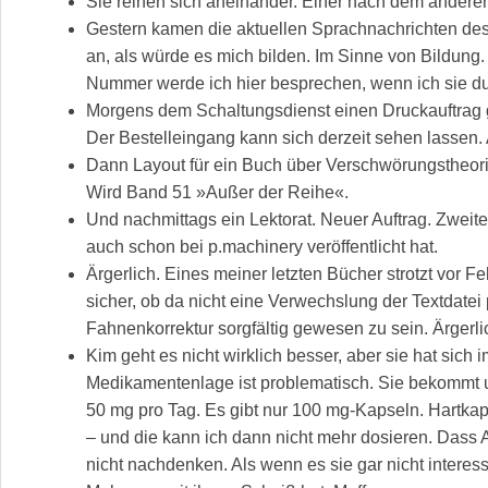
Sie reihen sich aneinander. Einer nach dem anderen.
Gestern kamen die aktuellen Sprachnachrichten des 
an, als würde es mich bilden. Im Sinne von Bildung.
Nummer werde ich hier besprechen, wenn ich sie d
Morgens dem Schaltungsdienst einen Druckauftrag
Der Bestelleingang kann sich derzeit sehen lassen. 
Dann Layout für ein Buch über Verschwörungstheori
Wird Band 51 »Außer der Reihe«.
Und nachmittags ein Lektorat. Neuer Auftrag. Zweite
auch schon bei p.machinery veröffentlicht hat.
Ärgerlich. Eines meiner letzten Bücher strotzt vor Feh
sicher, ob da nicht eine Verwechslung der Textdatei p
Fahnenkorrektur sorgfältig gewesen zu sein. Ärgerl
Kim geht es nicht wirklich besser, aber sie hat sich i
Medikamentenlage ist problematisch. Sie bekommt
50 mg pro Tag. Es gibt nur 100 mg-Kapseln. Hartkaps
– und die kann ich dann nicht mehr dosieren. Dass A
nicht nachdenken. Als wenn es sie gar nicht interes