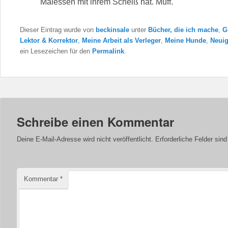
Malessen mit ihrem Scheiß hat. Muff.
Dieser Eintrag wurde von
beckinsale
unter
Bücher, die ich mache
,
G
Lektor & Korrektor
,
Meine Arbeit als Verleger
,
Meine Hunde
,
Neuig
ein Lesezeichen für den
Permalink
.
Schreibe einen Kommentar
Deine E-Mail-Adresse wird nicht veröffentlicht.
Erforderliche Felder sin
Kommentar
*