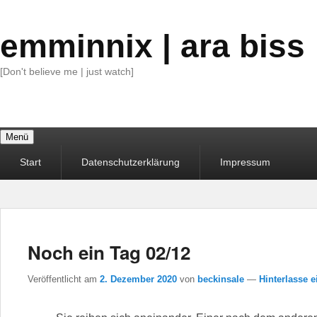
emminnix | ara biss
[Don't believe me | just watch]
Menü
Primäres
Start
Datenschutzerklärung
Impressum
Menü
Noch ein Tag 02/12
Veröffentlicht am
2. Dezember 2020
von
beckinsale
—
Hinterlasse e