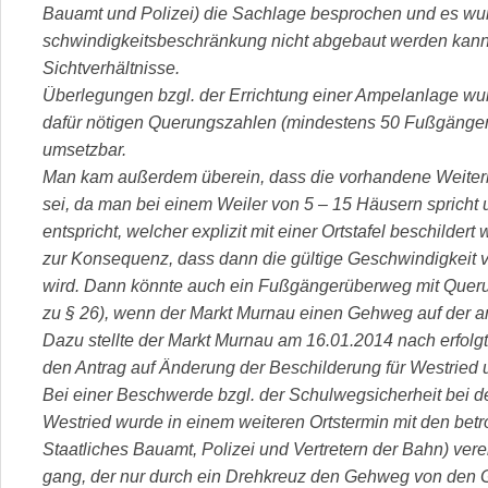
Bauamt und Polizei) die Sachlage besprochen und es wu
schwindigkeitsbeschränkung nicht abgebaut werden kann
Sichtverhältnisse.
Überlegungen bzgl. der Errichtung einer Ampelanlage wurd
dafür nötigen Querungszahlen (mindestens 50 Fußgänger
umsetzbar.
Man kam außerdem überein, dass die vorhandene Weiter
sei, da man bei einem Weiler von 5 – 15 Häusern spricht 
entspricht, welcher explizit mit einer Ortstafel beschilde
zur Konsequenz, dass dann die gültige Geschwindigkeit v
wird. Dann könnte auch ein Fußgängerüberweg mit Queru
zu § 26), wenn der Markt Murnau einen Gehweg auf der an
Dazu stellte der Markt Murnau am 16.01.2014 nach erfol
den Antrag auf Änderung der Beschilderung für Westried un
Bei einer Beschwerde bzgl. der Schulwegsicherheit bei d
Westried wurde in einem weiteren Ortstermin mit den betr
Staatliches Bauamt, Polizei und Vertretern der Bahn) vere
gang, der nur durch ein Drehkreuz den Gehweg von den Gle