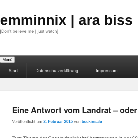
emminnix | ara biss
[Don't believe me | just watch]
Menü
Primäres
Start
Datenschutzerklärung
Impressum
Menü
Eine Antwort vom Landrat – oder
Veröffentlicht am
2. Februar 2015
von
beckinsale