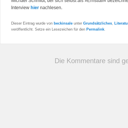
Michael Schmidt, der sich selbst als »Ernstfall« bezeichn
Interview
hier
nachlesen.
Dieser Eintrag wurde von
beckinsale
unter
Grundsätzliches
,
Literatu
veröffentlicht. Setze ein Lesezeichen für den
Permalink
.
Die Kommentare sind ge