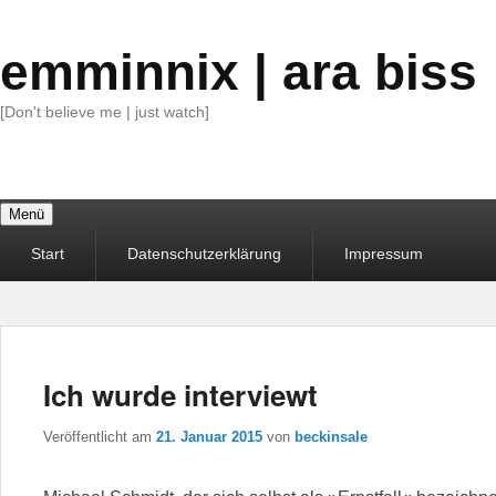
emminnix | ara biss
[Don't believe me | just watch]
Menü
Primäres
Start
Datenschutzerklärung
Impressum
Menü
Ich wurde interviewt
Veröffentlicht am
21. Januar 2015
von
beckinsale