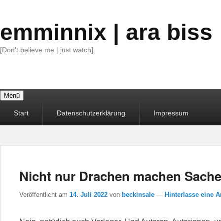
emminnix | ara biss
[Don't believe me | just watch]
Menü
Primäres
Start
Datenschutzerklärung
Impressum
Menü
Nicht nur Drachen machen Sach
Veröffentlicht am
14. Juli 2022
von
beckinsale
—
Hinterlasse eine A