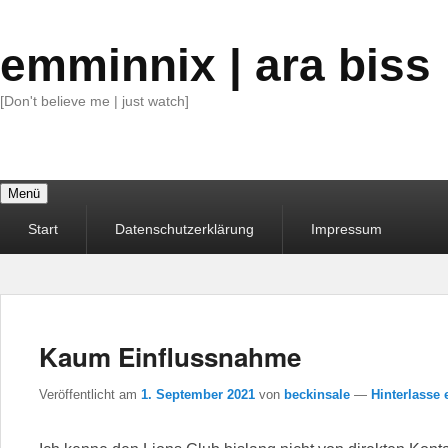
emminnix | ara biss
[Don't believe me | just watch]
Menü
Primäres
Start
Datenschutzerklärung
Impressum
Menü
Kaum Einflussnahme
Veröffentlicht am
1. September 2021
von
beckinsale
—
Hinterlasse 