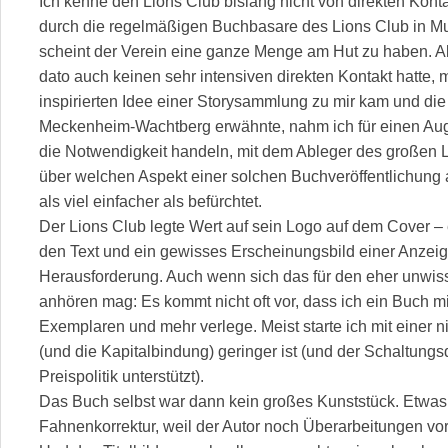
Ich kenne den Lions Club bislang nicht von direkten Konta
durch die regelmäßigen Buchbasare des Lions Club in Mur
scheint der Verein eine ganze Menge am Hut zu haben. Al
dato auch keinen sehr intensiven direkten Kontakt hatte, 
inspirierten Idee einer Storysammlung zu mir kam und di
Meckenheim-Wachtberg erwähnte, nahm ich für einen Auge
die Notwendigkeit handeln, mit dem Ableger des großen L
über welchen Aspekt einer solchen Buchveröffentlichung 
als viel einfacher als befürchtet.
Der Lions Club legte Wert auf sein Logo auf dem Cover –
den Text und ein gewisses Erscheinungsbild einer Anzeig
Herausforderung. Auch wenn sich das für den eher unwis
anhören mag: Es kommt nicht oft vor, dass ich ein Buch mi
Exemplaren und mehr verlege. Meist starte ich mit einer n
(und die Kapitalbindung) geringer ist (und der Schaltungs
Preispolitik unterstützt).
Das Buch selbst war dann kein großes Kunststück. Etwas
Fahnenkorrektur, weil der Autor noch Überarbeitungen vo