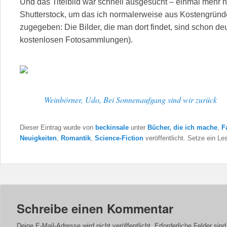
Und das Titelbild war schnell ausgesucht – einmal mehr n
Shutterstock, um das ich normalerweise aus Kostengrün
zugegeben: Die Bilder, die man dort findet, sind schon deu
kostenlosen Fotosammlungen).
Weinbörner, Udo, Bei Sonnenaufgang sind wir zurück
Dieser Eintrag wurde von
beckinsale
unter
Bücher, die ich mache
,
F
Neuigkeiten
,
Romantik
,
Science-Fiction
veröffentlicht. Setze ein L
Schreibe einen Kommentar
Deine E-Mail-Adresse wird nicht veröffentlicht.
Erforderliche Felder sin