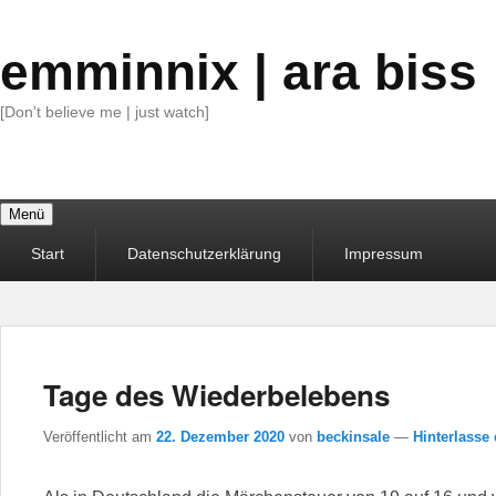
emminnix | ara biss
[Don't believe me | just watch]
Menü
Primäres
Start
Datenschutzerklärung
Impressum
Menü
Tage des Wiederbelebens
Veröffentlicht am
22. Dezember 2020
von
beckinsale
—
Hinterlasse