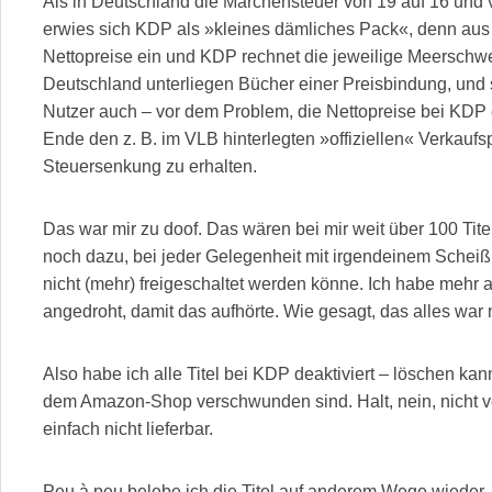
Als in Deutschland die Märchensteuer von 19 auf 16 und 
erwies sich KDP als »kleines dämliches Pack«, denn aus r
Nettopreise ein und KDP rechnet die jeweilige Meerschwe
Deutschland unterliegen Bücher einer Preisbindung, und 
Nutzer auch – vor dem Problem, die Nettopreise bei KD
Ende den z. B. im VLB hinterlegten »offiziellen« Verkaufs
Steuersenkung zu erhalten.
Das war mir zu doof. Das wären bei mir weit über 100 Tit
noch dazu, bei jeder Gelegenheit mit irgendeinem Sche
nicht (mehr) freigeschaltet werden könne. Ich habe mehr
angedroht, damit das aufhörte. Wie gesagt, das alles war 
Also habe ich alle Titel bei KDP deaktiviert – löschen kan
dem Amazon-Shop verschwunden sind. Halt, nein, nicht v
einfach nicht lieferbar.
Peu à peu belebe ich die Titel auf anderem Wege wieder.