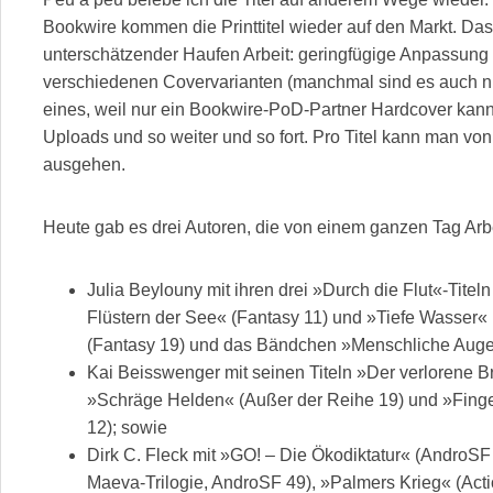
Bookwire kommen die Printtitel wieder auf den Markt. Das i
unterschätzender Haufen Arbeit: geringfügige Anpassung 
verschiedenen Covervarianten (manchmal sind es auch nu
eines, weil nur ein Bookwire-PoD-Partner Hardcover ka
Uploads und so weiter und so fort. Pro Titel kann man vo
ausgehen.
Heute gab es drei Autoren, die von einem ganzen Tag Arbeit
Julia Beylouny mit ihren drei »Durch die Flut«-Tite
Flüstern der See« (Fantasy 11) und »Tiefe Wasser«
(Fantasy 19) und das Bändchen »Menschliche Augen
Kai Beisswenger mit seinen Titeln »Der verlorene Bru
»Schräge Helden« (Außer der Reihe 19) und »Finger 
12); sowie
Dirk C. Fleck mit »GO! – Die Ökodiktatur« (AndroS
Maeva-Trilogie, AndroSF 49), »Palmers Krieg« (Acti