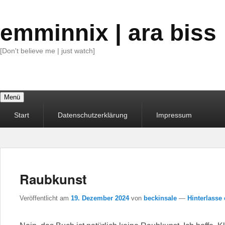
emminnix | ara biss
[Don't believe me | just watch]
Menü
Primäres
Start
Datenschutzerklärung
Impressum
Menü
Raubkunst
Veröffentlicht am
19. Dezember 2024
von
beckinsale
—
Hinterlasse