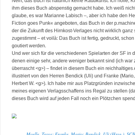
Nein, das Buch ist natürlich keine Raubkunst. Ich hoffe, Kl
ihm dieses Buch abspenstig gemacht habe. Ich weiß nicht
glaube, es war Marianne Labisch –, aber ich habe den He
Fiction goes Punk« angeboten, das Buch in der p.machinery
der die Zukunft des Hirnkost-Verlages nicht wirklich gan
zugestimmt – et voilà: Das Buch ist fertig, gedruckt, scho
goutiert werden.
Und wer sich für die verschiedenen Spielarten der SF i
denen einige sehr, andere weniger bekannt sind (ich war
überrascht <g>) – findet in diesem Buch ein reichhaltige
illustriert von den Herren Bendick (Uli) und Franke (Mari
Herbert W. <g>). Ich habe mir aus Platzgründen inzwisc
meines eigenen Verlagsschaffens ins Regal zu stellen (da
dieses Buch wird auf jeden Fall noch ein Plötzchen spen
Maelle, Tessa; Franke, Mario; Bendick, Uli (Hrsg.