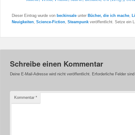
Dieser Eintrag wurde von
beckinsale
unter
Bücher, die ich mache
,
L
Neuigkeiten
,
Science-Fiction
,
Steampunk
veröffentlicht. Setze ein
Schreibe einen Kommentar
Deine E-Mail-Adresse wird nicht veröffentlicht.
Erforderliche Felder sin
Kommentar
*