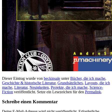
Dieser Eintrag wurde von
beckinsale
unter
Bücher, die ich mache
,
Geschichte & historische Literatur
,
Grundsätzliches
,
Layouts, die ich
mache
,
Literatur
,
Neuigkeiten
,
Projekte, die ich mache
,
Science-
Fiction
veröffentlicht. Setze ein Lesezeichen für den
Permalink
.
Schreibe einen Kommentar
Deine E-Mail-Adresse wird nicht veröffentlicht.
Erforderliche