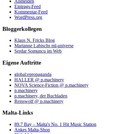
Anmelden
Eintrags-Feed
Kommentar-Feed
WordPress.org
Bloggerkollegen
Klaus N. Fricks Blog
Marianne Labischs ml-universe
Serdar Somuncu im Web
Eigene Auftritte
global:epropaganda
HALLER @ p.machinery
NOVA Science-Fiction @ p.machinery
p.machinery
p.machinery, der Buchladen
Reisswolf @ p.machinery
Malta-Links
89.7 Bay – Malta's No. 1 Hit Music Station
Ankes Malta-Shop