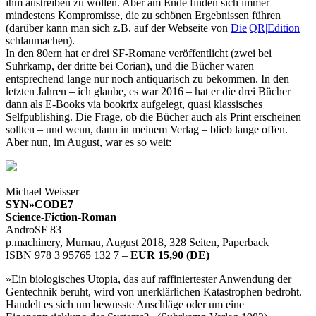
ihm austreiben zu wollen. Aber am Ende finden sich immer
mindestens Kompromisse, die zu schönen Ergebnissen führen
(darüber kann man sich z.B. auf der Webseite von
Die|QR|Edition
schlaumachen).
In den 80ern hat er drei SF-Romane veröffentlicht (zwei bei
Suhrkamp, der dritte bei Corian), und die Bücher waren
entsprechend lange nur noch antiquarisch zu bekommen. In den
letzten Jahren – ich glaube, es war 2016 – hat er die drei Bücher
dann als E-Books via bookrix aufgelegt, quasi klassisches
Selfpublishing. Die Frage, ob die Bücher auch als Print erscheinen
sollten – und wenn, dann in meinem Verlag – blieb lange offen.
Aber nun, im August, war es so weit:
Michael Weisser
SYN»CODE7
Science-Fiction-Roman
AndroSF 83
p.machinery, Murnau, August 2018, 328 Seiten, Paperback
ISBN 978 3 95765 132 7 –
EUR 15,90 (DE)
»Ein biologisches Utopia, das auf raffiniertester Anwendung der
Gentechnik beruht, wird von unerklärlichen Katastrophen bedroht.
Handelt es sich um bewusste Anschläge oder um eine