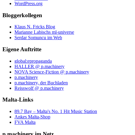
WordPress.org
Bloggerkollegen
Klaus N. Fricks Blog
Marianne Labischs ml-universe
Serdar Somuncu im Web
Eigene Auftritte
global:epropaganda
HALLER @ p.machinery
NOVA Science-Fiction @ p.machinery
p.machinery
p.machinery, der Buchladen
Reisswolf @ p.machinery
Malta-Links
89.7 Bay – Malta's No. 1 Hit Music Station
Ankes Malta-Shop
FVA Malta
p.machinery im Netz