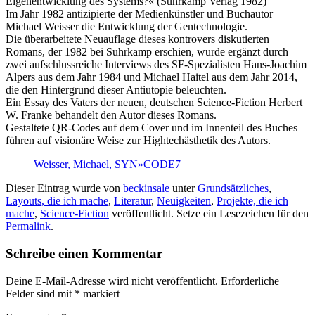
Eigenentwicklung des Systems?« (Suhrkamp Verlag 1982)
Im Jahr 1982 antizipierte der Medienkünstler und Buchautor
Michael Weisser die Entwicklung der Gentechnologie.
Die überarbeitete Neuauflage dieses kontrovers diskutierten
Romans, der 1982 bei Suhrkamp erschien, wurde ergänzt durch
zwei aufschlussreiche Interviews des SF-Spezialisten Hans-Joachim
Alpers aus dem Jahr 1984 und Michael Haitel aus dem Jahr 2014,
die den Hintergrund dieser Antiutopie beleuchten.
Ein Essay des Vaters der neuen, deutschen Science-Fiction Herbert
W. Franke behandelt den Autor dieses Romans.
Gestaltete QR-Codes auf dem Cover und im Innenteil des Buches
führen auf visionäre Weise zur Hightechästhetik des Autors.
Weisser, Michael, SYN»CODE7
Dieser Eintrag wurde von
beckinsale
unter
Grundsätzliches
,
Layouts, die ich mache
,
Literatur
,
Neuigkeiten
,
Projekte, die ich
mache
,
Science-Fiction
veröffentlicht. Setze ein Lesezeichen für den
Permalink
.
Schreibe einen Kommentar
Deine E-Mail-Adresse wird nicht veröffentlicht.
Erforderliche
Felder sind mit
*
markiert