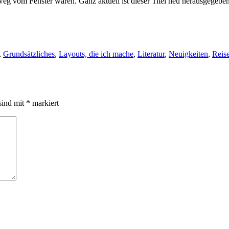
, weg vom Fenster wären. Ganz aktuell ist dieser Titel neu herausgegeb
,
Grundsätzliches
,
Layouts, die ich mache
,
Literatur
,
Neuigkeiten
,
Reise
sind mit
*
markiert