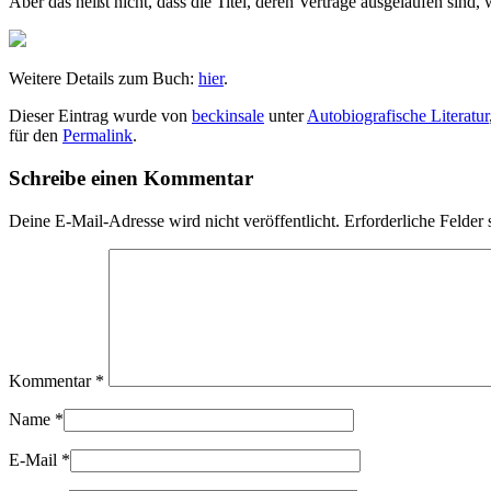
Aber das heißt nicht, dass die Titel, deren Verträge ausgelaufen sind
Weitere Details zum Buch:
hier
.
Dieser Eintrag wurde von
beckinsale
unter
Autobiografische Literatur
für den
Permalink
.
Schreibe einen Kommentar
Deine E-Mail-Adresse wird nicht veröffentlicht.
Erforderliche Felder 
Kommentar
*
Name
*
E-Mail
*