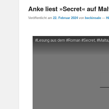
Anke liest »Secret« auf Mal
Veröffentlicht am
22. Februar 2024
von
beckinsale
—
H
#Lesung aus dem #Roman #Secret, #Malta, 