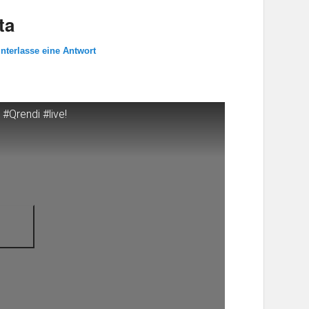
ta
interlasse eine Antwort
#Qrendi #live!