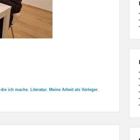
 die ich mache
,
Literatur
,
Meine Arbeit als Verleger
,