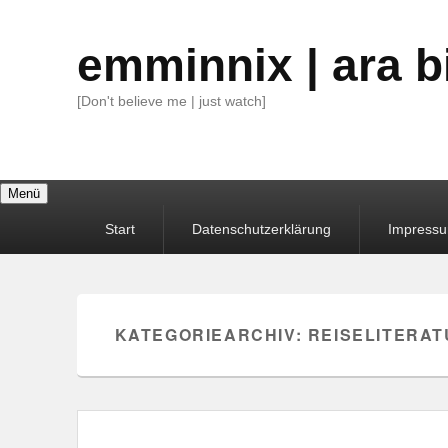
emminnix | ara b
[Don't believe me | just watch]
Menü
Primäres
Start
Datenschutzerklärung
Impress
Menü
KATEGORIEARCHIV:
REISELITERAT