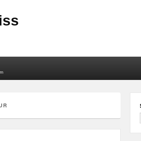
iss
um
UR