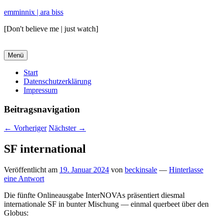
emminnix | ara biss
[Don't believe me | just watch]
Menü
Primäres
Start
Datenschutzerklärung
Menü
Impressum
Beitragsnavigation
←
Vorheriger
Nächster
→
SF international
Veröffentlicht am
19. Januar 2024
von
beckinsale
—
Hinterlasse
eine Antwort
Die fünfte Onlineausgabe InterNOVAs präsentiert diesmal
internationale SF in bunter Mischung — einmal querbeet über den
Globus: