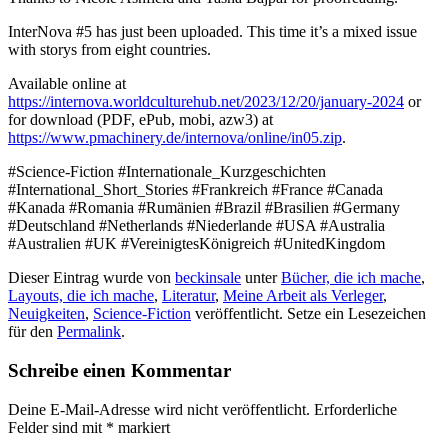
InterNova #5 has just been uploaded. This time it’s a mixed issue
with storys from eight countries.
Available online at
https://internova.worldculturehub.net/2023/12/20/january-2024
or
for download (PDF, ePub, mobi, azw3) at
https://www.pmachinery.de/internova/online/in05.zip
.
#Science-Fiction #Internationale_Kurzgeschichten
#International_Short_Stories #Frankreich #France #Canada
#Kanada #Romania #Rumänien #Brazil #Brasilien #Germany
#Deutschland #Netherlands #Niederlande #USA #Australia
#Australien #UK #VereinigtesKönigreich #UnitedKingdom
Dieser Eintrag wurde von
beckinsale
unter
Bücher, die ich mache
,
Layouts, die ich mache
,
Literatur
,
Meine Arbeit als Verleger
,
Neuigkeiten
,
Science-Fiction
veröffentlicht. Setze ein Lesezeichen
für den
Permalink
.
Schreibe einen Kommentar
Deine E-Mail-Adresse wird nicht veröffentlicht.
Erforderliche
Felder sind mit
*
markiert