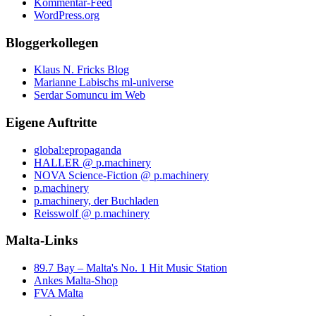
Kommentar-Feed
WordPress.org
Bloggerkollegen
Klaus N. Fricks Blog
Marianne Labischs ml-universe
Serdar Somuncu im Web
Eigene Auftritte
global:epropaganda
HALLER @ p.machinery
NOVA Science-Fiction @ p.machinery
p.machinery
p.machinery, der Buchladen
Reisswolf @ p.machinery
Malta-Links
89.7 Bay – Malta's No. 1 Hit Music Station
Ankes Malta-Shop
FVA Malta