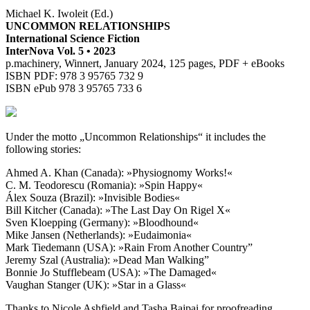
Michael K. Iwoleit (Ed.)
UNCOMMON RELATIONSHIPS
International Science Fiction
InterNova Vol. 5 • 2023
p.machinery, Winnert, January 2024, 125 pages, PDF + eBooks
ISBN PDF: 978 3 95765 732 9
ISBN ePub 978 3 95765 733 6
Under the motto „Uncommon Relationships“ it includes the
following stories:
Ahmed A. Khan (Canada): »Physiognomy Works!«
C. M. Teodorescu (Romania): »Spin Happy«
Álex Souza (Brazil): »Invisible Bodies«
Bill Kitcher (Canada): »The Last Day On Rigel X«
Sven Kloepping (Germany): »Bloodhound«
Mike Jansen (Netherlands): »Eudaimonia«
Mark Tiedemann (USA): »Rain From Another Country”
Jeremy Szal (Australia): »Dead Man Walking”
Bonnie Jo Stufflebeam (USA): »The Damaged«
Vaughan Stanger (UK): »Star in a Glass«
Thanks to Nicole Ashfield and Tasha Bajpai for proofreading.