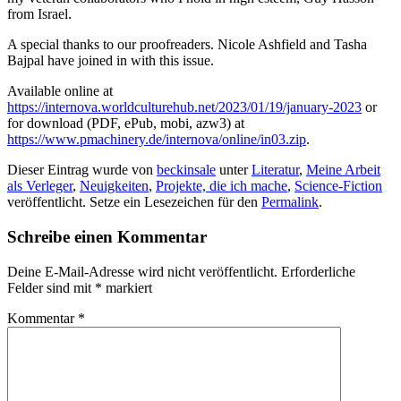
from Israel.
A special thanks to our proofreaders. Nicole Ashfield and Tasha
Bajpal have joined in with this issue.
Available online at
https://internova.worldculturehub.net/2023/01/19/january-2023
or
for download (PDF, ePub, mobi, azw3) at
https://www.pmachinery.de/internova/online/in03.zip
.
Dieser Eintrag wurde von
beckinsale
unter
Literatur
,
Meine Arbeit
als Verleger
,
Neuigkeiten
,
Projekte, die ich mache
,
Science-Fiction
veröffentlicht. Setze ein Lesezeichen für den
Permalink
.
Schreibe einen Kommentar
Deine E-Mail-Adresse wird nicht veröffentlicht.
Erforderliche
Felder sind mit
*
markiert
Kommentar
*