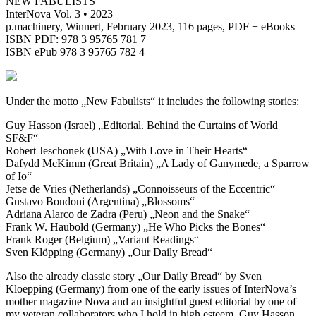
NEW FABULISTS
InterNova Vol. 3 • 2023
p.machinery, Winnert, February 2023, 116 pages, PDF + eBooks
ISBN PDF: 978 3 95765 781 7
ISBN ePub 978 3 95765 782 4
Under the motto „New Fabulists“ it includes the following stories:
Guy Hasson (Israel) „Editorial. Behind the Curtains of World
SF&F“
Robert Jeschonek (USA) „With Love in Their Hearts“
Dafydd McKimm (Great Britain) „A Lady of Ganymede, a Sparrow
of Io“
Jetse de Vries (Netherlands) „Connoisseurs of the Eccentric“
Gustavo Bondoni (Argentina) „Blossoms“
Adriana Alarco de Zadra (Peru) „Neon and the Snake“
Frank W. Haubold (Germany) „He Who Picks the Bones“
Frank Roger (Belgium) „Variant Readings“
Sven Klöpping (Germany) „Our Daily Bread“
Also the already classic story „Our Daily Bread“ by Sven
Kloepping (Germany) from one of the early issues of InterNova’s
mother magazine Nova and an insightful guest editorial by one of
my veteran collaborators who I hold in high esteem, Guy Hasson