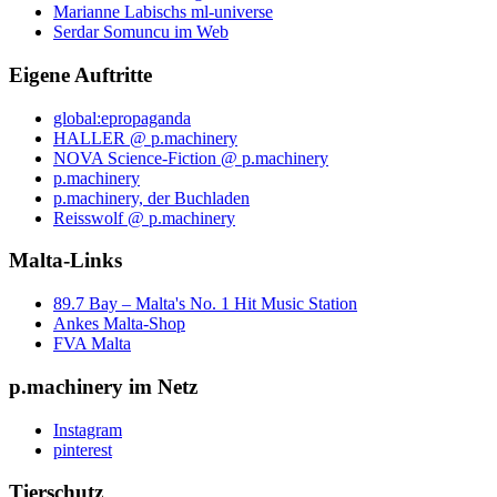
Marianne Labischs ml-universe
Serdar Somuncu im Web
Eigene Auftritte
global:epropaganda
HALLER @ p.machinery
NOVA Science-Fiction @ p.machinery
p.machinery
p.machinery, der Buchladen
Reisswolf @ p.machinery
Malta-Links
89.7 Bay – Malta's No. 1 Hit Music Station
Ankes Malta-Shop
FVA Malta
p.machinery im Netz
Instagram
pinterest
Tierschutz