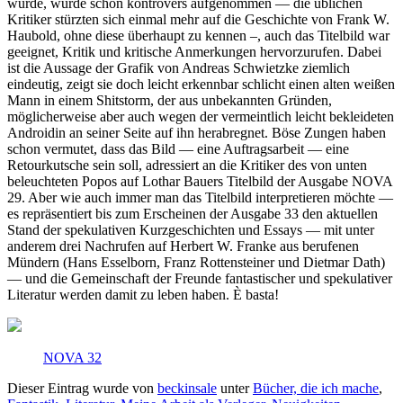
wurde, wurde schon kontrovers aufgenommen — die üblichen
Kritiker stürzten sich einmal mehr auf die Geschichte von Frank W.
Haubold, ohne diese überhaupt zu kennen –, auch das Titelbild war
geeignet, Kritik und kritische Anmerkungen hervorzurufen. Dabei
ist die Aussage der Grafik von Andreas Schwietzke ziemlich
eindeutig, zeigt sie doch leicht erkennbar schlicht einen alten weißen
Mann in einem Shitstorm, der aus unbekannten Gründen,
möglicherweise aber auch wegen der vermeintlich leicht bekleideten
Androidin an seiner Seite auf ihn herabregnet. Böse Zungen haben
schon vermutet, dass das Bild — eine Auftragsarbeit — eine
Retourkutsche sein soll, adressiert an die Kritiker des von unten
beleuchteten Popos auf Lothar Bauers Titelbild der Ausgabe NOVA
29. Aber wie auch immer man das Titelbild interpretieren möchte —
es repräsentiert bis zum Erscheinen der Ausgabe 33 den aktuellen
Stand der spekulativen Kurzgeschichten und Essays — mit unter
anderem drei Nachrufen auf Herbert W. Franke aus berufenen
Mündern (Hans Esselborn, Franz Rottensteiner und Dietmar Dath)
— und die Gemeinschaft der Freunde fantastischer und spekulativer
Literatur werden damit zu leben haben. È basta!
NOVA 32
Dieser Eintrag wurde von
beckinsale
unter
Bücher, die ich mache
,