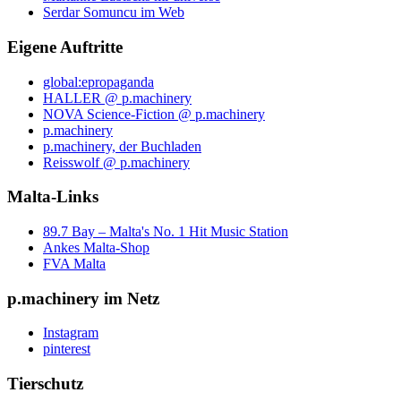
Serdar Somuncu im Web
Eigene Auftritte
global:epropaganda
HALLER @ p.machinery
NOVA Science-Fiction @ p.machinery
p.machinery
p.machinery, der Buchladen
Reisswolf @ p.machinery
Malta-Links
89.7 Bay – Malta's No. 1 Hit Music Station
Ankes Malta-Shop
FVA Malta
p.machinery im Netz
Instagram
pinterest
Tierschutz