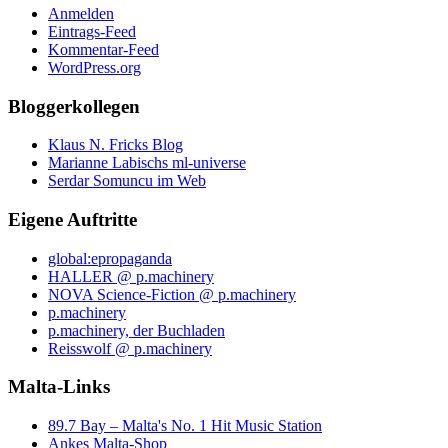
Anmelden
Eintrags-Feed
Kommentar-Feed
WordPress.org
Bloggerkollegen
Klaus N. Fricks Blog
Marianne Labischs ml-universe
Serdar Somuncu im Web
Eigene Auftritte
global:epropaganda
HALLER @ p.machinery
NOVA Science-Fiction @ p.machinery
p.machinery
p.machinery, der Buchladen
Reisswolf @ p.machinery
Malta-Links
89.7 Bay – Malta's No. 1 Hit Music Station
Ankes Malta-Shop