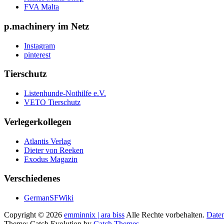
FVA Malta
p.machinery im Netz
Instagram
pinterest
Tierschutz
Listenhunde-Nothilfe e.V.
VETO Tierschutz
Verlegerkollegen
Atlantis Verlag
Dieter von Reeken
Exodus Magazin
Verschiedenes
GermanSFWiki
Copyright © 2026
emminnix | ara biss
Alle Rechte vorbehalten.
Daten
Theme: Catch Evolution by
Catch Themes