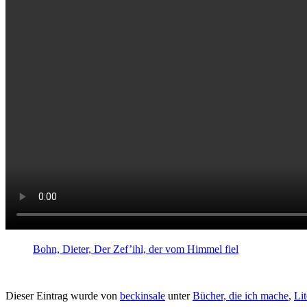
Bohn, Dieter, Der Zef’ihl, der vom Himmel fiel
Dieser Eintrag wurde von
beckinsale
unter
Bücher, die ich mache
,
Lit