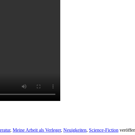
eratur
,
Meine Arbeit als Verleger
,
Neuigkeiten
,
Science-Fiction
veröffen