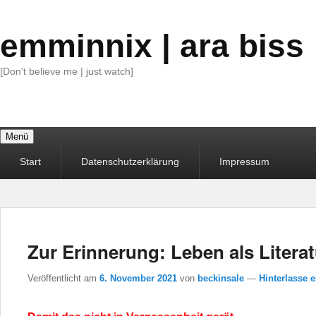
emminnix | ara biss
[Don't believe me | just watch]
Menü
Primäres
Start
Datenschutzerklärung
Impressum
Menü
Zur Erinnerung: Leben als Literat
Veröffentlicht am
6. November 2021
von
beckinsale
—
Hinterlasse 