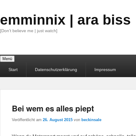
emminnix | ara biss
[Don't believe me | just watch]
Menü
Primäres
Start
Datenschutzerklärung
Impressum
Menü
Bei wem es alles piept
Veröffentlicht am
26. August 2015
von
beckinsale