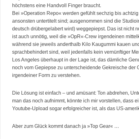
höchstens eine Handvoll Finger braucht.
Bei »Operation Repo« werden gefühlt sechzig bis achtzig
ansonsten untertitelt sind; ausgenommen sind die Studioi
deutsch drübergelabert wird) weggepiepst. Das ist nicht 
ist auch unnötig, weil die »OpR«-Crew irgendeinen mittelk
während sie jeweils anderthalb Kilo Kaugummi kauen und
sprachbehindert sind, weil jedenfalls kein vernünftiger M
Los Angeles überhaupt in der Lage ist, das dämliche Genu
noch vom Gepiepse zu unterscheidende Gekreische der G
irgendeiner Form zu verstehen.
Die Lösung ist einfach – und amüsant: Ton abdrehen, Unte
man das noch aufnimmt, könnte ich mir vorstellen, dass 
Youtube-Upload sogar erfolgreicher ist, als das US-amer
Aber zum Glück kommt danach ja »Top Gear« …