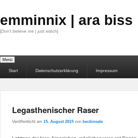
emminnix | ara biss
[Don't believe me | just watch]
Menü
Primäres
Start
Datenschutzerklärung
Impressum
Menü
Legasthenischer Raser
Veröffentlicht am
15. August 2015
von
beckinsale