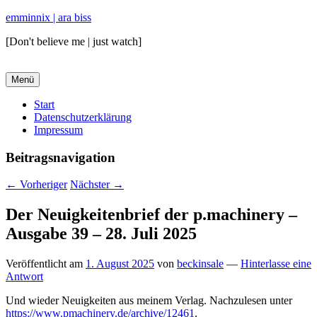
emminnix | ara biss
[Don't believe me | just watch]
Menü
Primäres
Start
Datenschutzerklärung
Menü
Impressum
Beitragsnavigation
←
Vorheriger
Nächster
→
Der Neuigkeitenbrief der p.machinery –
Ausgabe 39 – 28. Juli 2025
Veröffentlicht am
1. August 2025
von
beckinsale
—
Hinterlasse eine
Antwort
Und wieder Neuigkeiten aus meinem Verlag. Nachzulesen unter
https://www.pmachinery.de/archive/12461
.