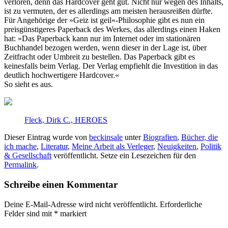
verloren, denn das Hardcover geht gut. Nicht nur wegen des Inhalts,
ist zu vermuten, der es allerdings am meisten herausreißen dürfte.
Für Angehörige der »Geiz ist geil«-Philosophie gibt es nun ein
preisgünstigeres Paperback des Werkes, das allerdings einen Haken
hat: »Das Paperback kann nur im Internet oder im stationären
Buchhandel bezogen werden, wenn dieser in der Lage ist, über
Zeitfracht oder Umbreit zu bestellen. Das Paperback gibt es
keinesfalls beim Verlag. Der Verlag empfiehlt die Investition in das
deutlich hochwertigere Hardcover.«
So sieht es aus.
Fleck, Dirk C., HEROES
Dieser Eintrag wurde von
beckinsale
unter
Biografien
,
Bücher, die
ich mache
,
Literatur
,
Meine Arbeit als Verleger
,
Neuigkeiten
,
Politik
& Gesellschaft
veröffentlicht. Setze ein Lesezeichen für den
Permalink
.
Schreibe einen Kommentar
Deine E-Mail-Adresse wird nicht veröffentlicht.
Erforderliche
Felder sind mit
*
markiert