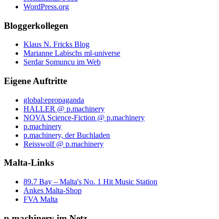
WordPress.org
Bloggerkollegen
Klaus N. Fricks Blog
Marianne Labischs ml-universe
Serdar Somuncu im Web
Eigene Auftritte
global:epropaganda
HALLER @ p.machinery
NOVA Science-Fiction @ p.machinery
p.machinery
p.machinery, der Buchladen
Reisswolf @ p.machinery
Malta-Links
89.7 Bay – Malta's No. 1 Hit Music Station
Ankes Malta-Shop
FVA Malta
p.machinery im Netz