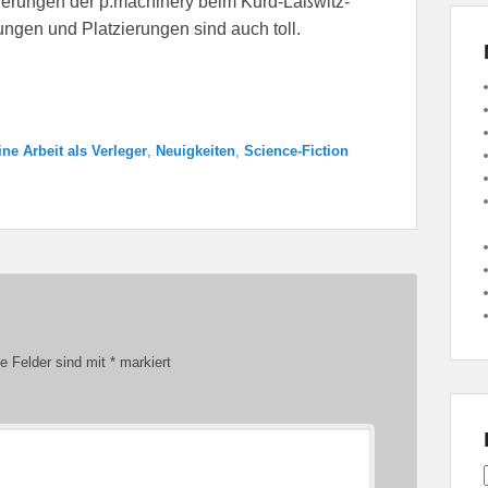
ierungen der p.machinery beim Kurd-Laßwitz-
ungen und Platzierungen sind auch toll.
ne Arbeit als Verleger
,
Neuigkeiten
,
Science-Fiction
he Felder sind mit
*
markiert