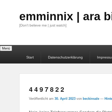
emminnix | ara b
[Don't believe me | just watch]
Menü
Primäres
Start
Datenschutzerklärung
Impress
Menü
4 4 9 7 8 2 2
Veröffentlicht am
30. April 2023
von
beckinsale
—
Hint