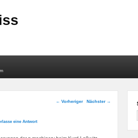
iss
um
Beitragsnavigation
←
Vorheriger
Nächster
→
erlasse eine Antwort