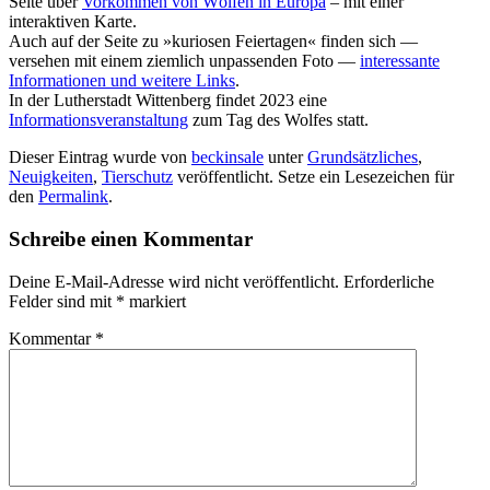
Seite über
Vorkommen von Wölfen in Europa
– mit einer
interaktiven Karte.
Auch auf der Seite zu »kuriosen Feiertagen« finden sich —
versehen mit einem ziemlich unpassenden Foto —
interessante
Informationen und weitere Links
.
In der Lutherstadt Wittenberg findet 2023 eine
Informationsveranstaltung
zum Tag des Wolfes statt.
Dieser Eintrag wurde von
beckinsale
unter
Grundsätzliches
,
Neuigkeiten
,
Tierschutz
veröffentlicht. Setze ein Lesezeichen für
den
Permalink
.
Schreibe einen Kommentar
Deine E-Mail-Adresse wird nicht veröffentlicht.
Erforderliche
Felder sind mit
*
markiert
Kommentar
*