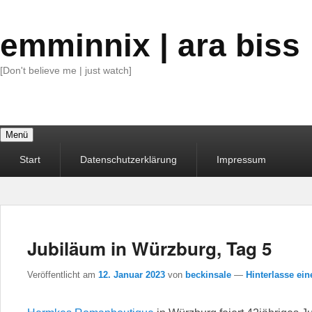
emminnix | ara biss
[Don't believe me | just watch]
Menü
Primäres
Start
Datenschutzerklärung
Impressum
Menü
Jubiläum in Würzburg, Tag 5
Veröffentlicht am
12. Januar 2023
von
beckinsale
—
Hinterlasse ein