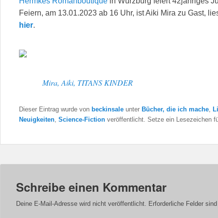
Hermkes Romanboutique
in Würzburg feiert 42jähriges J
Feiern, am 13.01.2023 ab 16 Uhr, ist Aiki Mira zu Gast, liest
hier
.
Mira, Aiki, TITANS KINDER
Dieser Eintrag wurde von
beckinsale
unter
Bücher, die ich mache
,
L
Neuigkeiten
,
Science-Fiction
veröffentlicht. Setze ein Lesezeichen f
Schreibe einen Kommentar
Deine E-Mail-Adresse wird nicht veröffentlicht.
Erforderliche Felder sin