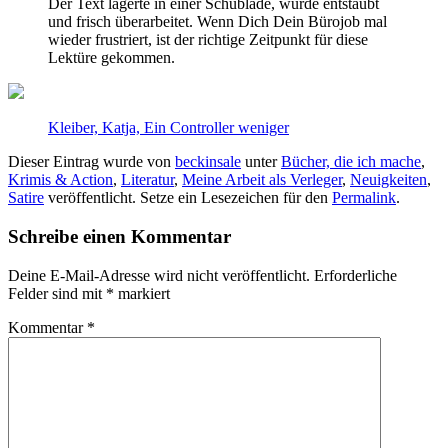
Der Text lagerte in einer Schublade, wurde entstaubt
und frisch überarbeitet. Wenn Dich Dein Bürojob mal
wieder frustriert, ist der richtige Zeitpunkt für diese
Lektüre gekommen.
Kleiber, Katja, Ein Controller weniger
Dieser Eintrag wurde von
beckinsale
unter
Bücher, die ich mache
,
Krimis & Action
,
Literatur
,
Meine Arbeit als Verleger
,
Neuigkeiten
,
Satire
veröffentlicht. Setze ein Lesezeichen für den
Permalink
.
Schreibe einen Kommentar
Deine E-Mail-Adresse wird nicht veröffentlicht.
Erforderliche
Felder sind mit
*
markiert
Kommentar
*