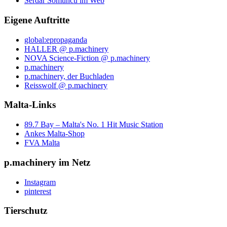
Serdar Somuncu im Web
Eigene Auftritte
global:epropaganda
HALLER @ p.machinery
NOVA Science-Fiction @ p.machinery
p.machinery
p.machinery, der Buchladen
Reisswolf @ p.machinery
Malta-Links
89.7 Bay – Malta's No. 1 Hit Music Station
Ankes Malta-Shop
FVA Malta
p.machinery im Netz
Instagram
pinterest
Tierschutz