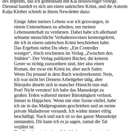
des Imprints, das ich gemeinsam mit Kai Beisswenger verlege.
Diesmal handelt es sich um einen satirischen Krimi, und die Autorin
Katja Kleiber schrieb in ihrem Newsletter dazu:
Einige Jahre meines Lebens war ich gezwungen, in
einem Unternehmen zu arbeiten, um meinen
Lebensunterhalt zu verdienen. Dabei habe ich allerhand
seltsame menschliche Verhaltensweisen kennengelernt,
die ich in einem satirischen Krimi beschrieben habe.
Das Ergebnis siehst Du oben: „Ein Controller
weniger“, frisch erschienen im Verlag „Zwischen den
Stühlen“. Der Verlag publiziert Bücher, die keinem
Genre so richtig zuzuordnen sind, hier also einen
Roman, der zwar ein Krimi ist, aber auch Satire.
Wenn Du jemand in dem Buch wiedererkennst: Nein,
ich war nicht bei Deinem Arbeitgeber tätig, aber
Bürojobs ähneln sich in mancher Hinsicht nun mal.
Psst! Nicht verraten! Ich habe das Manuskript zu
großen Teilen während meiner Bürotätigkeit verfasst.
Immer in Häppchen. Wenn mir eine Szene einfiel, habe
ich sie in das Mailprogramm geschrieben und an meine
private Mailadresse versandt. Ich wirkte immer eifrig
beschäftigt. Nach und nach ist so das ganze Manuskript
entstanden, Dir kann ich es ja sagen, zumal die Tat
verjährt ist.