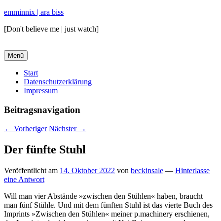
emminnix | ara biss
[Don't believe me | just watch]
Menü
Primäres
Start
Datenschutzerklärung
Menü
Impressum
Beitragsnavigation
←
Vorheriger
Nächster
→
Der fünfte Stuhl
Veröffentlicht am
14. Oktober 2022
von
beckinsale
—
Hinterlasse
eine Antwort
Will man vier Abstände »zwischen den Stühlen« haben, braucht
man fünf Stühle. Und mit dem fünften Stuhl ist das vierte Buch des
Imprints »Zwischen den Stühlen« meiner p.machinery erschienen,