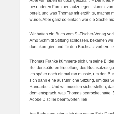
Aber wir haben es doch geschafft. – Die Idee, 
besonderen Form neu aufzulegen, stammt von 
bereit, und was Thomas mir erzählte, machte mir
würde. Aber ganz so einfach war die Sache nich
Wir hatten ein Buch vom S.-Fischer-Verlag vorli
Arno Schmidt Stiftung schlossen, bekamen wir 
durchkorrigiert und für den Buchsatz vorberei
Thomas Franke kümmerte sich um seine Bilder 
Bei der späteren Erstellung des Buchsatzes ga
ich später noch einmal ran musste, um den Bu
sich dann eine ausführliche Sitzung, um das Sc
Handarbeit. Und wir mussten sicherstellen, da
dem entsprach, was Thomas bearbeitet hatte. E
Adobe Distiller beantworten ließ.
Am Ende produzierte ich den ersten Satz Druck