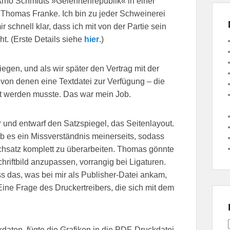
Arno Schmidts »Gelehrtenrepublik« in einer
Thomas Franke. Ich bin zu jeder Schweinerei
 schnell klar, dass ich mit von der Partie sein
t. (Erste Details siehe
hier
.)
egen, und als wir später den Vertrag mit der
von denen eine Textdatei zur Verfügung – die
tet werden musste. Das war mein Job.
und entwarf den Satzspiegel, das Seitenlayout.
b es ein Missverständnis meinerseits, sodass
chsatz komplett zu überarbeiten. Thomas gönnte
hriftbild anzupassen, vorrangig bei Ligaturen.
ss das, was bei mir als Publisher-Datei ankam,
ine Frage des Druckertreibers, die sich mit dem
daten, fügte die Grafiken in die PDF-Druckdatei