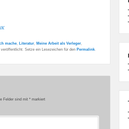
IK
ich mache
,
Literatur
,
Meine Arbeit als Verleger
,
veröffentlicht. Setze ein Lesezeichen für den
Permalink
.
he Felder sind mit
*
markiert