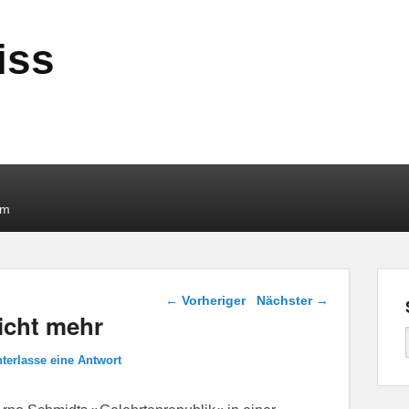
iss
um
Beitragsnavigation
←
Vorheriger
Nächster
→
icht mehr
nterlasse eine Antwort