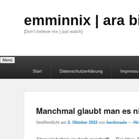
emminnix | ara b
[Don't believe me | just watch]
Menü
Primäres
Start
Datenschutzerklärung
Impress
Menü
Manchmal glaubt man es n
Veröffentlicht am
2. Oktober 2022
von
beckinsale
—
Hi