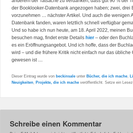
anderem der Tatsache zu verdanken, dass gut 90 % der Ti
der Booklooker-Datenbank angezogen haben; zwei, drei 
vorzunehmen … nächster Artikel. Und auch die wenigen Art
Datenbank fanden, waren letztlich schnell verfügbar gema
Und so habe ich nun heute, am 18. April 2022, meinen Buch
besuchen mag, findet erste Details
hier
– oder den Buch
es ein Eröffnungsangebot. Und ich hoffe, dass der Buchl
wird – und die frühere Kritik nicht einfach nur das üblic
gewesen ist …
Dieser Eintrag wurde von
beckinsale
unter
Bücher, die ich mache
,
L
Neuigkeiten
,
Projekte, die ich mache
veröffentlicht. Setze ein Lese
Schreibe einen Kommentar