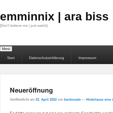
emminnix | ara biss
[Don't believe me | just watch]
Menü
Primäres
Start
Datenschutzerklärung
Impressum
Menü
Neueröffnung
Veröffentlicht am
22. April 2022
von
beckinsale
—
Hinterlasse eine 