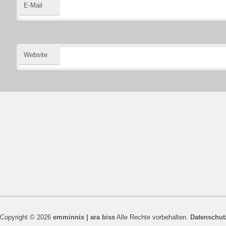
E-Mail
Website
Copyright © 2026
emminnix | ara biss
Alle Rechte vorbehalten.
Datenschut