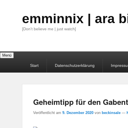
emminnix | ara b
[Don't believe me | just watch]
Menü
Primäres
Start
Datenschutzerklärung
Impress
Menü
Geheimtipp für den Gabent
Veröffentlicht am
9. Dezember 2020
von
beckinsale
—