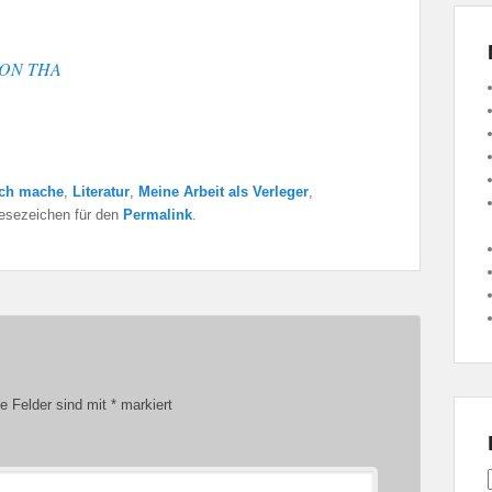
VON THA
ich mache
,
Literatur
,
Meine Arbeit als Verleger
,
Lesezeichen für den
Permalink
.
he Felder sind mit
*
markiert