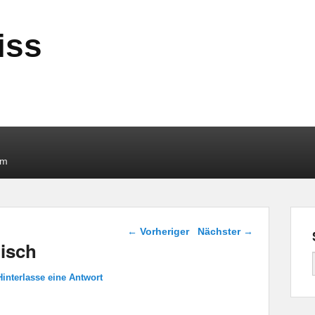
iss
um
Beitragsnavigation
←
Vorheriger
Nächster
→
isch
Hinterlasse eine Antwort