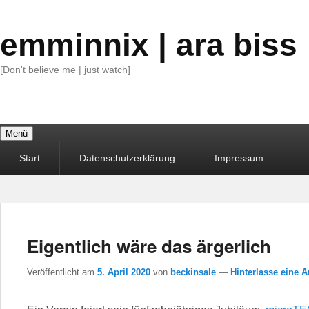
emminnix | ara biss
[Don't believe me | just watch]
Menü
Primäres
Start
Datenschutzerklärung
Impressum
Menü
Eigentlich wäre das ärgerlich
Veröffentlicht am
5. April 2020
von
beckinsale
—
Hinterlasse eine A