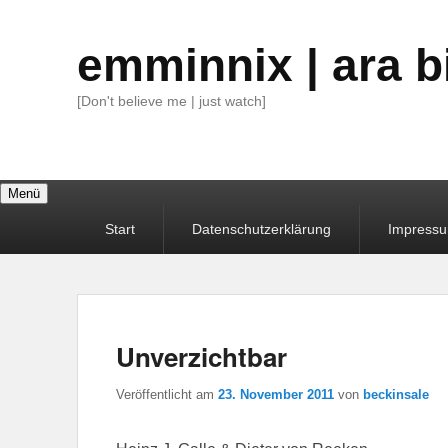
emminnix | ara b
[Don't believe me | just watch]
Menü
Primäres
Start
Datenschutzerklärung
Impress
Menü
Unverzichtbar
Veröffentlicht am
23. November 2011
von
beckinsale