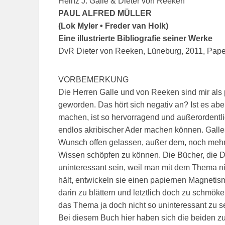
Heinz J. Galle & Dieter von Reeken
PAUL ALFRED MÜLLER
(Lok Myler • Freder van Holk)
Eine illustrierte Bibliografie seiner Werke
DvR Dieter von Reeken, Lüneburg, 2011, Pape
VORBEMERKUNG
Die Herren Galle und von Reeken sind mir als p
geworden. Das hört sich negativ an? Ist es abe
machen, ist so hervorragend und außerordentli
endlos akribischer Ader machen können. Galle
Wunsch offen gelassen, außer dem, noch mehr
Wissen schöpfen zu können. Die Bücher, die 
uninteressant sein, weil man mit dem Thema n
hält, entwickeln sie einen papiernen Magnetis
darin zu blättern und letztlich doch zu schmöker
das Thema ja doch nicht so uninteressant zu s
Bei diesem Buch hier haben sich die beiden 