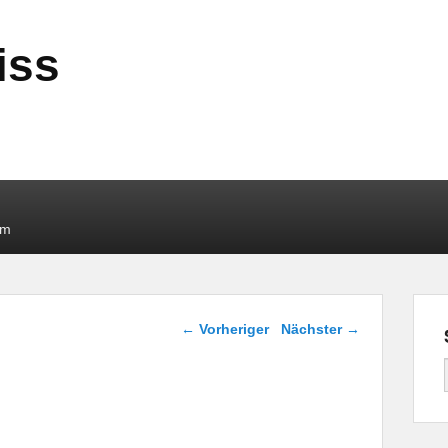
iss
um
Beitragsnavigation
←
Vorheriger
Nächster
→