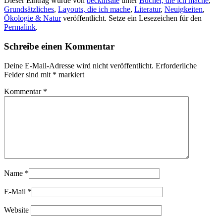
Dieser Eintrag wurde von
beckinsale
unter
Bücher, die ich mache
,
Grundsätzliches
,
Layouts, die ich mache
,
Literatur
,
Neuigkeiten
,
Ökologie & Natur
veröffentlicht. Setze ein Lesezeichen für den
Permalink
.
Schreibe einen Kommentar
Deine E-Mail-Adresse wird nicht veröffentlicht.
Erforderliche
Felder sind mit
*
markiert
Kommentar
*
Name
*
E-Mail
*
Website