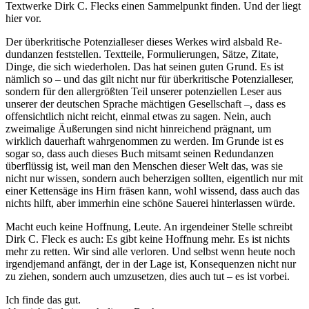
Textwerke Dirk C. Flecks einen Sammelpunkt finden. Und der liegt
hier vor.
Der überkritische Potenzialleser dieses Werkes wird alsbald Re­
dundanzen feststellen. Textteile, Formulierungen, Sätze, Zi­tate,
Dinge, die sich wiederholen. Das hat seinen guten Grund. Es ist
nämlich so – und das gilt nicht nur für überkritische Potenzialleser,
sondern für den allergrößten Teil unserer potenziellen Leser aus
unserer der deutschen Sprache mäch­tigen Gesellschaft –, dass es
offensichtlich nicht reicht, ein­mal etwas zu sagen. Nein, auch
zweimalige Äußerungen sind nicht hinreichend prägnant, um
wirklich dauerhaft wahr­genommen zu werden. Im Grunde ist es
sogar so, dass auch dieses Buch mitsamt seinen Redundanzen
überflüssig ist, weil man den Menschen dieser Welt das, was sie
nicht nur wis­sen, sondern auch beherzigen sollten, eigentlich nur mit
ei­ner Kettensäge ins Hirn fräsen kann, wohl wissend, dass auch das
nichts hilft, aber immerhin eine schöne Sauerei hinterlassen würde.
Macht euch keine Hoffnung, Leute. An irgendeiner Stelle schreibt
Dirk C. Fleck es auch: Es gibt keine Hoffnung mehr. Es ist nichts
mehr zu retten. Wir sind alle verloren. Und selbst wenn heute noch
irgendjemand anfängt, der in der La­ge ist, Konsequenzen nicht nur
zu ziehen, sondern auch umzu­setzen, dies auch tut – es ist vorbei.
Ich finde das gut.