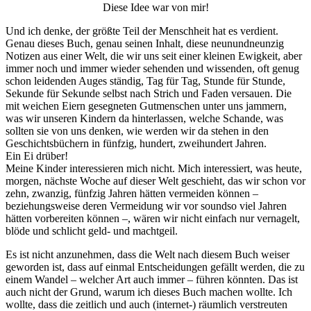
Diese Idee war von mir!
Und ich denke, der größte Teil der Menschheit hat es verdient.
Genau dieses Buch, genau seinen Inhalt, diese neunundneunzig
Notizen aus einer Welt, die wir uns seit einer kleinen Ewigkeit, aber
immer noch und immer wieder sehenden und wissenden, oft genug
schon leidenden Auges ständig, Tag für Tag, Stunde für Stunde,
Sekunde für Sekunde selbst nach Strich und Faden versauen. Die
mit weichen Eiern gesegneten Gutmenschen unter uns jammern,
was wir unseren Kindern da hinterlassen, welche Schande, was
sollten sie von uns denken, wie werden wir da stehen in den
Geschichtsbü­chern in fünfzig, hundert, zweihundert Jahren.
Ein Ei drüber!
Meine Kinder interessieren mich nicht. Mich interessiert, was heute,
morgen, nächste Woche auf dieser Welt geschieht, das wir schon vor
zehn, zwanzig, fünfzig Jahren hätten vermei­den können –
beziehungsweise deren Vermeidung wir vor soundso viel Jahren
hätten vorbereiten können –, wären wir nicht einfach nur vernagelt,
blöde und schlicht geld- und machtgeil.
Es ist nicht anzunehmen, dass die Welt nach diesem Buch wei­ser
geworden ist, dass auf einmal Entscheidungen gefällt wer­den, die zu
einem Wandel – welcher Art auch immer – füh­ren könnten. Das ist
auch nicht der Grund, warum ich die­ses Buch machen wollte. Ich
wollte, dass die zeitlich und auch (internet-) räumlich verstreuten