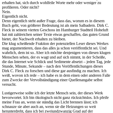
erhalten hat, sich durch wohlfeile Worte mehr oder weniger zu
profilieren. Oder nicht?
Nein.
Eigentlich nicht.
Denn eigentlich steht außer Frage, dass das, worum es in die­sem
Buch geht, von größerer Bedeutung ist als mein Salba­dern. Dirk C.
Fleck in seinem vierten Geschoss im Hamburger Stadtteil Hoheluft
hat mit zahlreichen seiner Texte etwas ge­schaffen, das guten Grund
bietet, der Nachwelt erhalten zu blei­ben.
Die klug scheißende Fraktion der potenziellen Leser dieses Wer­kes
mag argumentieren, dass das alles ja schon veröffentlicht sei. Und
wahrlich, dem ist so. Aber ich möchte denjenigen von diesen klugen
Menschen sehen, der es wagt und auf sich nimmt, in der Scheiße,
die das Internet wie Schlick und Se­di­men­te absetzt – jeden Tag, jede
Stunde, Minute, Sekunde – nach den Veröffentlichungen dieses
Dirk C. Fleck zu forschen und diese gar ausfindig zu machen. Ich
weiß, wovon ich rede – ich habe es in dem einen oder anderen Falle
zum Zwecke der Ver­vollständigung einer Quellenangabe selbst
versucht.
Lus­tigerweise sollte ich der letzte Mensch sein, der dieses Werk
bevorwortet. Ich bin ökologisch nicht ganz rücksichtslos. Ich pfeife
meine Frau an, wenn sie ständig das Licht bren­nen lässt; ich
schnauze sie aber auch an, wenn sie die Hei­zungen so weit
herunterdreht, dass ich bei zweiundzwanzig Grad auf der