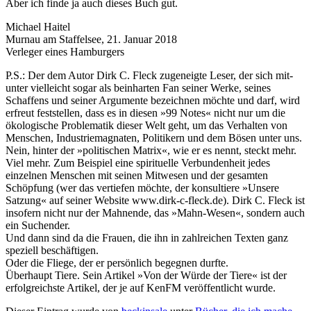
Aber ich finde ja auch dieses Buch gut.
Michael Haitel
Murnau am Staffelsee, 21. Januar 2018
Verleger eines Hamburgers
P.S.: Der dem Autor Dirk C. Fleck zugeneigte Leser, der sich mit­
unter vielleicht sogar als beinharten Fan seiner Werke, sei­nes
Schaffens und seiner Argumente bezeichnen möchte und darf, wird
erfreut feststellen, dass es in diesen »99 Notes« nicht nur um die
ökologische Problematik dieser Welt geht, um das Verhalten von
Menschen, Industriemagnaten, Po­liti­kern und dem Bösen unter uns.
Nein, hinter der »politischen Matrix«, wie er es nennt, steckt mehr.
Viel mehr. Zum Beispiel eine spirituelle Verbundenheit jedes
einzelnen Menschen mit seinen Mitwesen und der gesamten
Schöpfung (wer das vertiefen möchte, der konsul­tiere »Unsere
Satzung« auf seiner Website www.dirk-c-fleck.de). Dirk C. Fleck ist
insofern nicht nur der Mahnende, das »Mahn-Wesen«, sondern auch
ein Suchender.
Und dann sind da die Frauen, die ihn in zahlreichen Texten ganz
speziell beschäftigen.
Oder die Fliege, der er persönlich begegnen durfte.
Überhaupt Tiere. Sein Artikel »Von der Würde der Tiere« ist der
erfolgreichste Artikel, der je auf KenFM veröffentlicht wur­de.