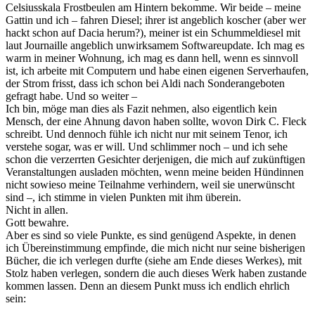
Celsiusskala Frostbeulen am Hintern bekomme. Wir beide – meine
Gattin und ich – fahren Diesel; ihrer ist angeblich koscher (aber wer
hackt schon auf Dacia herum?), meiner ist ein Schummeldiesel mit
laut Journaille angeb­lich unwirksamem Softwareupdate. Ich mag es
warm in mei­ner Wohnung, ich mag es dann hell, wenn es sinnvoll
ist, ich arbeite mit Computern und habe einen eigenen Server­hau­fen,
der Strom frisst, dass ich schon bei Aldi nach Sonder­an­geboten
gefragt habe. Und so weiter –
Ich bin, möge man dies als Fazit nehmen, also eigentlich kein
Mensch, der eine Ahnung davon haben sollte, wovon Dirk C. Fleck
schreibt. Und dennoch fühle ich nicht nur mit sei­nem Tenor, ich
verstehe sogar, was er will. Und schlimmer noch – und ich sehe
schon die verzerrten Gesichter derjenigen, die mich auf zukünftigen
Veranstaltungen ausladen möch­ten, wenn meine beiden Hündinnen
nicht sowieso meine Teilnahme verhindern, weil sie unerwünscht
sind –, ich stim­me in vielen Punkten mit ihm überein.
Nicht in allen.
Gott bewahre.
Aber es sind so viele Punkte, es sind genügend Aspekte, in de­nen
ich Übereinstimmung empfinde, die mich nicht nur sei­ne bisherigen
Bücher, die ich verlegen durfte (siehe am En­de dieses Werkes), mit
Stolz haben verlegen, sondern die auch dieses Werk haben zustande
kommen lassen. Denn an die­sem Punkt muss ich endlich ehrlich
sein: