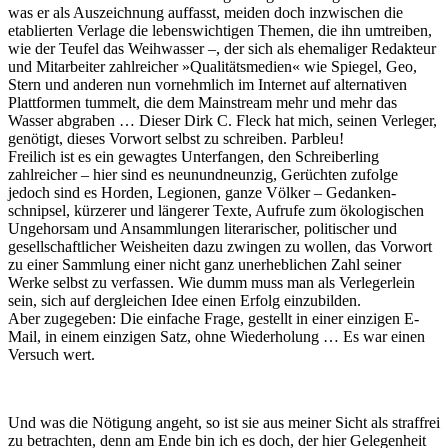
was er als Auszeichnung auffasst, meiden doch inzwischen die
etablierten Verlage die lebenswichtigen Themen, die ihn umtreiben,
wie der Teufel das Weihwasser –, der sich als ehemaliger Redakteur
und Mitarbeiter zahlreicher »Qua­li­täts­medien« wie Spiegel, Geo,
Stern und anderen nun vornehmlich im Internet auf alternativen
Plattformen tummelt, die dem Mainstream mehr und mehr das
Wasser abgraben … Die­ser Dirk C. Fleck hat mich, seinen Verleger,
genötigt, dieses Vorwort selbst zu schreiben. Parbleu!
Freilich ist es ein gewagtes Unterfangen, den Schreiberling
zahlreicher – hier sind es neunundneunzig, Gerüchten zufolge
jedoch sind es Horden, Legionen, ganze Völker – Gedanken­
schnipsel, kürzerer und längerer Texte, Aufrufe zum ökologischen
Ungehorsam und Ansammlungen literarischer, politischer und
gesellschaftlicher Weisheiten dazu zwingen zu wol­len, das Vorwort
zu einer Sammlung einer nicht ganz unerheblichen Zahl seiner
Werke selbst zu verfassen. Wie dumm muss man als Verlegerlein
sein, sich auf dergleichen Idee einen Erfolg einzubilden.
Aber zugegeben: Die einfache Frage, gestellt in einer einzigen E-
Mail, in einem einzigen Satz, ohne Wiederholung … Es war einen
Versuch wert.
Und was die Nötigung angeht, so ist sie aus meiner Sicht als straffrei
zu betrachten, denn am Ende bin ich es doch, der hier Gelegenheit