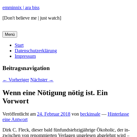
emminnix | ara biss
[Don't believe me | just watch]
Menü
Primäres
Start
Datenschutzerklärung
Menü
Impressum
Beitragsnavigation
←
Vorheriger
Nächster
→
Wenn eine Nötigung nötig ist. Ein
Vorwort
Veröffentlicht am
24. Februar 2018
von
beckinsale
—
Hinterlasse
eine Antwort
Dirk C. Fleck, dieser bald fünfundsiebzigjährige Ökoholic, der in­
zwischen von renommierten Verlagen ungelesen abgelehnt wird –