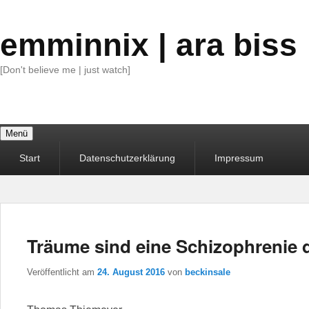
emminnix | ara biss
[Don't believe me | just watch]
Menü
Primäres
Start
Datenschutzerklärung
Impressum
Menü
Träume sind eine Schizophrenie 
Veröffentlicht am
24. August 2016
von
beckinsale