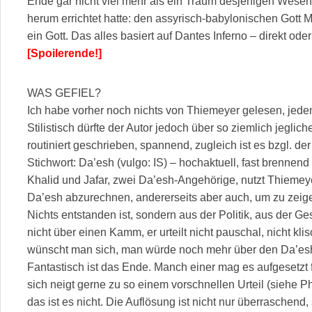
Ende gar nicht viel mehr als ein Traum desjenigen Wes
herum errichtet hatte: den assyrisch-babylonischen Gott Ma
ein Gott. Das alles basiert auf Dantes Inferno – direkt oder
[Spoilerende!]
WAS GEFIEL?
Ich habe vorher noch nichts von Thiemeyer gelesen, jedenf
Stilistisch dürfte der Autor jedoch über so ziemlich jeglic
routiniert geschrieben, spannend, zugleich ist es bzgl. d
Stichwort: Da’esh (vulgo: IS) – hochaktuell, fast brennend 
Khalid und Jafar, zwei Da’esh-Angehörige, nutzt Thiemeye
Da’esh abzurechnen, andererseits aber auch, um zu zeig
Nichts entstanden ist, sondern aus der Politik, aus der Ge
nicht über einen Kamm, er urteilt nicht pauschal, nicht kli
wünscht man sich, man würde noch mehr über den Da’esh
Fantastisch ist das Ende. Manch einer mag es aufgesetzt
sich neigt gerne zu so einem vorschnellen Urteil (siehe P
das ist es nicht. Die Auflösung ist nicht nur überraschend