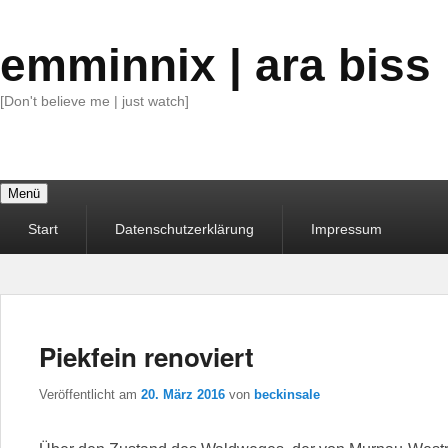
emminnix | ara biss
[Don't believe me | just watch]
Menü
Primäres
Start
Datenschutzerklärung
Impressum
Menü
Piekfein renoviert
Veröffentlicht am
20. März 2016
von
beckinsale