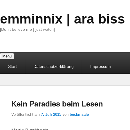
emminnix | ara biss
[Don't believe me | just watch]
Menü
Primäres
Start
Datenschutzerklärung
Impressum
Menü
Kein Paradies beim Lesen
Veröffentlicht am
7. Juli 2015
von
beckinsale