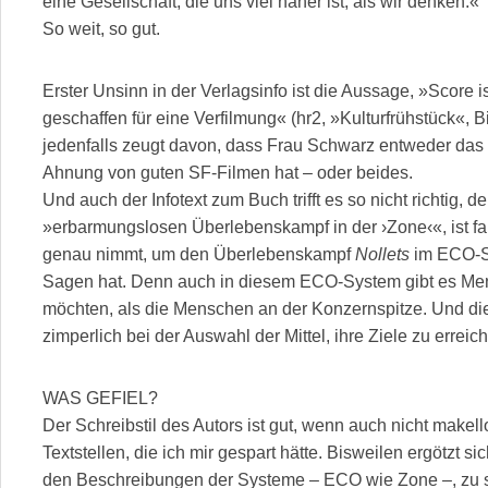
eine Gesellschaft, die uns viel näher ist, als wir denken.«
So weit, so gut.
Erster Unsinn in der Verlagsinfo ist die Aussage, »Score i
geschaffen für eine Verfilmung« (hr2, »Kulturfrühstück«, 
jedenfalls zeugt davon, dass Frau Schwarz entweder das 
Ahnung von guten SF-Filmen hat – oder beides.
Und auch der Infotext zum Buch trifft es so nicht richtig, 
»erbarmungslosen Überlebenskampf in der ›Zone‹«, ist fa
genau nimmt, um den Überlebenskampf
Nollets
im ECO-Sy
Sagen hat. Denn auch in diesem ECO-System gibt es Me
möchten, als die Menschen an der Konzernspitze. Und die
zimperlich bei der Auswahl der Mittel, ihre Ziele zu erreic
WAS GEFIEL?
Der Schreibstil des Autors ist gut, wenn auch nicht makel
Textstellen, die ich mir gespart hätte. Bisweilen ergötzt s
den Beschreibungen der Systeme – ECO wie Zone –, zu s