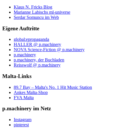
Klaus N. Fricks Blog
Marianne Labischs ml-universe
Serdar Somuncu im Web
Eigene Auftritte
global:epropaganda
HALLER @ p.machinery
NOVA Science-Fiction @ p.machinery
p.machinery
p.machinery, der Buchladen
Reisswolf @ p.machinery
Malta-Links
89.7 Bay – Malta's No. 1 Hit Music Station
Ankes Malta-Shop
FVA Malta
p.machinery im Netz
Instagram
pinterest