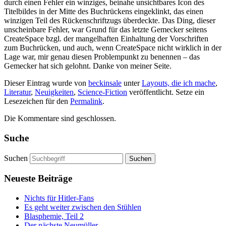
durch einen Fehler ein winziges, beinahe unsichtbares Icon des
Titelbildes in der Mitte des Buchrückens eingeklinkt, das einen
winzigen Teil des Rückenschriftzugs überdeckte. Das Ding, dieser
unscheinbare Fehler, war Grund für das letzte Gemecker seitens
CreateSpace bzgl. der mangelhaften Einhaltung der Vorschriften
zum Buchrücken, und auch, wenn CreateSpace nicht wirklich in der
Lage war, mir genau diesen Problempunkt zu benennen – das
Gemecker hat sich gelohnt. Danke von meiner Seite.
Dieser Eintrag wurde von
beckinsale
unter
Layouts, die ich mache
,
Literatur
,
Neuigkeiten
,
Science-Fiction
veröffentlicht. Setze ein
Lesezeichen für den
Permalink
.
Die Kommentare sind geschlossen.
Suche
Suchen
Neueste Beiträge
Nichts für Hitler-Fans
Es geht weiter zwischen den Stühlen
Blasphemie, Teil 2
Der nächste Neumüller