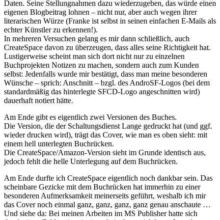
Daten. Seine Stellungnahmen dazu wiederzugeben, das würde einen
eigenen Blogbeitrag lohnen – nicht nur, aber auch wegen ihrer
literarischen Würze (Franke ist selbst in seinen einfachen E-Mails als
echter Künstler zu erkennen!).
In mehreren Versuchen gelang es mir dann schließlich, auch
CreateSpace davon zu überzeugen, dass alles seine Richtigkeit hat.
Lustigerweise scheint man sich dort nicht nur zu einzelnen
Buchprojekten Notizen zu machen, sondern auch zum Kunden
selbst: Jedenfalls wurde mir bestätigt, dass man meine besonderen
Wünsche – sprich: Anschnitt – bzgl. des AndroSF-Logos (bei dem
standardmäßig das hinterlegte SFCD-Logo angeschnitten wird)
dauerhaft notiert hätte.
Am Ende gibt es eigentlich zwei Versionen des Buches.
Die Version, die der Schaltungsdienst Lange gedruckt hat (und ggf.
wieder drucken wird), trägt das Cover, wie man es oben sieht: mit
einem hell unterlegten Buchrücken.
Die CreateSpace/Amazon-Version sieht im Grunde identisch aus,
jedoch fehlt die helle Unterlegung auf dem Buchrücken.
Am Ende durfte ich CreateSpace eigentlich noch dankbar sein. Das
scheinbare Gezicke mit dem Buchrücken hat immerhin zu einer
besonderen Aufmerksamkeit meinerseits geführt, weshalb ich mir
das Cover noch einmal ganz, ganz, ganz, ganz genau anschaute …
Und siehe da: Bei meinen Arbeiten im MS Publisher hatte sich