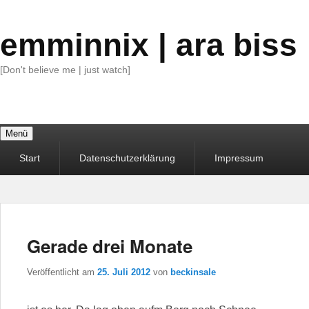
emminnix | ara biss
[Don't believe me | just watch]
Menü
Primäres
Start
Datenschutzerklärung
Impressum
Menü
Gerade drei Monate
Veröffentlicht am
25. Juli 2012
von
beckinsale