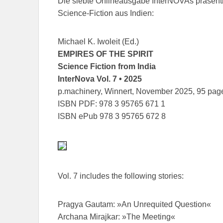
Die siebte Onlineausgabe InterNOVAs präsentier
Science-Fiction aus Indien:
Michael K. Iwoleit (Ed.)
EMPIRES OF THE SPIRIT
Science Fiction from India
InterNova Vol. 7 • 2025
p.machinery, Winnert, November 2025, 95 pa
ISBN PDF: 978 3 95765 671 1
ISBN ePub 978 3 95765 672 8
Vol. 7 includes the following stories:
Pragya Gautam: »An Unrequited Question«
Archana Mirajkar: »The Meeting«