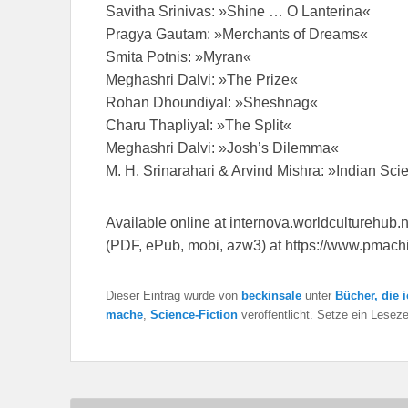
Savitha Srinivas: »Shine … O Lanterina«
Pragya Gautam: »Merchants of Dreams«
Smita Potnis: »Myran«
Meghashri Dalvi: »The Prize«
Rohan Dhoundiyal: »Sheshnag«
Charu Thapliyal: »The Split«
Meghashri Dalvi: »Josh’s Dilemma«
M. H. Srinarahari & Arvind Mishra: »Indian Sci
Available online at internova.worldculturehub.
(PDF, ePub, mobi, azw3) at https://www.pmachin
Dieser Eintrag wurde von
beckinsale
unter
Bücher, die 
mache
,
Science-Fiction
veröffentlicht. Setze ein Lesez