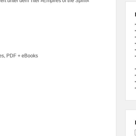
t unter dem Titel »Empires of the Spirit«
ges, PDF + eBooks