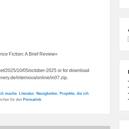
ence Fiction: A Brief Review«
net/2025/10/05/october-2025 or for download
ery.de/internova/online/in07.zip.
ich mache
,
Literatur
,
Neuigkeiten
,
Projekte, die ich
eichen für den
Permalink
.