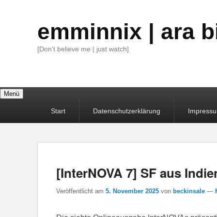
emminnix | ara b
[Don't believe me | just watch]
Menü
Primäres
Start
Datenschutzerklärung
Impress
Menü
[InterNOVA 7] SF aus Indie
Veröffentlicht am
5. November 2025
von
beckinsale
—