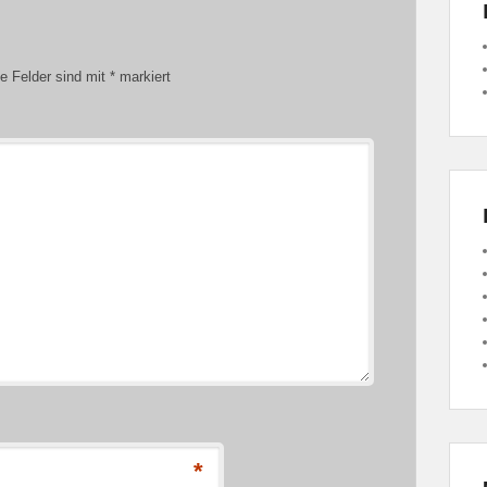
he Felder sind mit
*
markiert
*