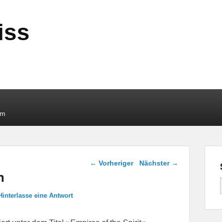
iss
um
Beitragsnavigation
←
Vorheriger
Nächster
→
n
Hinterlasse eine Antwort