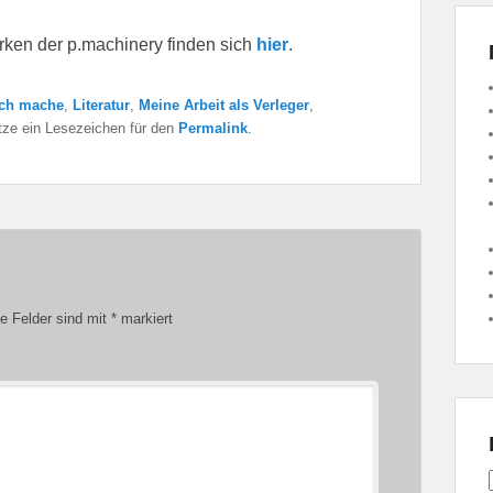
ken der p.machinery finden sich
hier
.
ich mache
,
Literatur
,
Meine Arbeit als Verleger
,
etze ein Lesezeichen für den
Permalink
.
he Felder sind mit
*
markiert