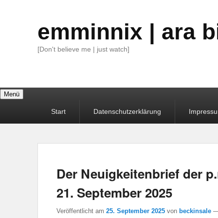
emminnix | ara b
[Don't believe me | just watch]
Menü
Primäres
Start
Datenschutzerklärung
Impress
Menü
Der Neuigkeitenbrief der 
21. September 2025
Veröffentlicht am
25. September 2025
von
beckinsale