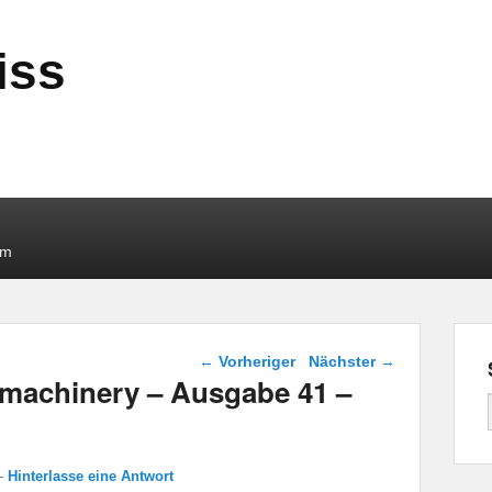
iss
um
Beitragsnavigation
←
Vorheriger
Nächster
→
p.machinery – Ausgabe 41 –
—
Hinterlasse eine Antwort