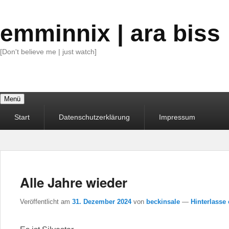
emminnix | ara biss
[Don't believe me | just watch]
Menü
Primäres
Start
Datenschutzerklärung
Impressum
Menü
Alle Jahre wieder
Veröffentlicht am
31. Dezember 2024
von
beckinsale
—
Hinterlasse