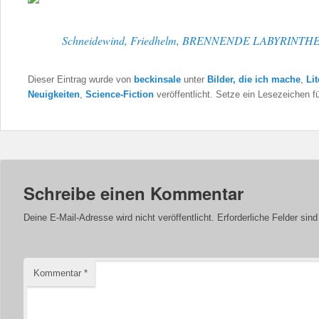
Schneidewind, Friedhelm, BRENNENDE LABYRINTH
Dieser Eintrag wurde von
beckinsale
unter
Bilder, die ich mache
,
Lit
Neuigkeiten
,
Science-Fiction
veröffentlicht. Setze ein Lesezeichen f
Schreibe einen Kommentar
Deine E-Mail-Adresse wird nicht veröffentlicht.
Erforderliche Felder sin
Kommentar
*