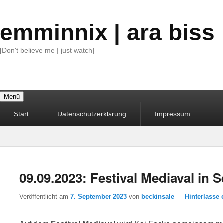
emminnix | ara biss
[Don't believe me | just watch]
Menü
Primäres
Start
Datenschutzerklärung
Impressum
Menü
09.09.2023: Festival Mediaval in S
Veröffentlicht am
7. September 2023
von
beckinsale
—
Hinterlasse 