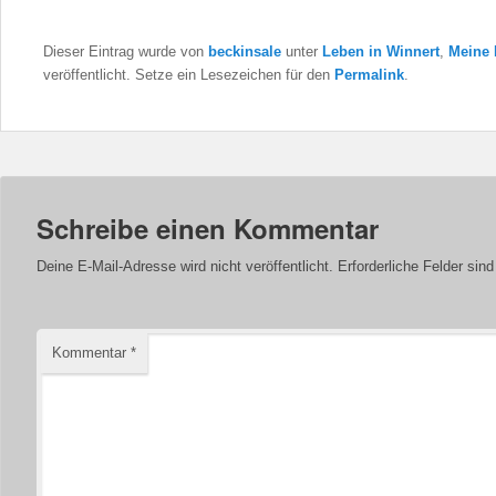
Dieser Eintrag wurde von
beckinsale
unter
Leben in Winnert
,
Meine
veröffentlicht. Setze ein Lesezeichen für den
Permalink
.
Schreibe einen Kommentar
Deine E-Mail-Adresse wird nicht veröffentlicht.
Erforderliche Felder sin
Kommentar
*