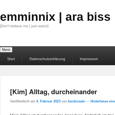
emminnix | ara biss
[Don't believe me | just watch]
Menü
Primäres
Start
Datenschutzerklärung
Impressum
Menü
[Kim] Alltag, durcheinander
Veröffentlicht am
4. Februar 2023
von
beckinsale
—
Hinterlasse ein