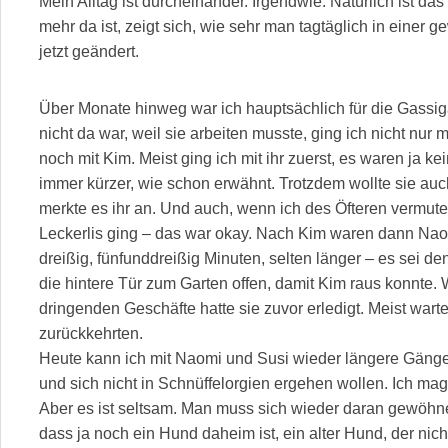
Mein Alltag ist durcheinander. Irgendwie. Natürlich ist das
mehr da ist, zeigt sich, wie sehr man tagtäglich in einer g
jetzt geändert.
Über Monate hinweg war ich hauptsächlich für die Gass
nicht da war, weil sie arbeiten musste, ging ich nicht nur
noch mit Kim. Meist ging ich mit ihr zuerst, es waren ja 
immer kürzer, wie schon erwähnt. Trotzdem wollte sie a
merkte es ihr an. Und auch, wenn ich des Öfteren vermutet
Leckerlis ging – das war okay. Nach Kim waren dann Naom
dreißig, fünfunddreißig Minuten, selten länger – es sei d
die hintere Tür zum Garten offen, damit Kim raus konnte. 
dringenden Geschäfte hatte sie zuvor erledigt. Meist warte
zurückkehrten.
Heute kann ich mit Naomi und Susi wieder längere Gäng
und sich nicht in Schnüffelorgien ergehen wollen. Ich mag
Aber es ist seltsam. Man muss sich wieder daran gewöhne
dass ja noch ein Hund daheim ist, ein alter Hund, der nicht