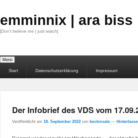
emminnix | ara biss
[Don't believe me | just watch]
Menü
Primäres
Start
Datenschutzerklärung
Impressum
Menü
Der Infobrief des VDS vom 17.09.
Veröffentlicht am
18. September 2022
von
beckinsale
—
Hinterlasse