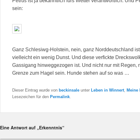
Petrus ist ja bekanntlich fürs Wetter verantwortlich. Un
sein:
Ganz Schlesiwg-Holstein, nein, ganz Norddeutschland ist
vielleicht ein wenig Dunst. Und diese verfickte Dreckswo
Gassigang hinweggezogen ist. Und nicht nur mit Regen, n
Grenze zum Hagel sein. Hunde stehen auf so was …
Dieser Eintrag wurde von
beckinsale
unter
Leben in Winnert
,
Meine
Lesezeichen für den
Permalink
.
Eine Antwort auf „Erkenntnis“