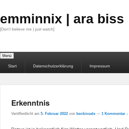
emminnix | ara biss
[Don't believe me | just watch]
Menü
Primäres
Start
Datenschutzerklärung
Impressum
Menü
Erkenntnis
Veröffentlicht am
5. Februar 2022
von
beckinsale
—
1 Kommentar ↓